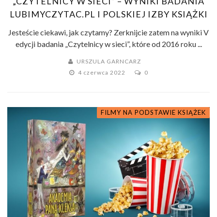
„CZYTELNICY W SIECI” – WYNIKI BADANIA
LUBIMYCZYTAC.PL I POLSKIEJ IZBY KSIĄŻKI
Jesteście ciekawi, jak czytamy? Zerknijcie zatem na wyniki V
edycji badania „Czytelnicy w sieci”, które od 2016 roku ...
URSZULA GARNCARZ
4 czerwca 2022
0
FILMY NA PODSTAWIE KSIĄŻEK