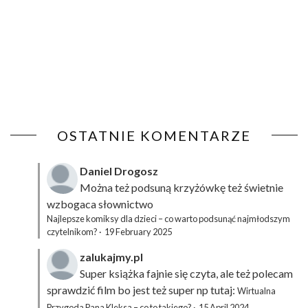
OSTATNIE KOMENTARZE
Daniel Drogosz
Można też podsuną
krzyżówkę
też świetnie
wzbogaca słownictwo
Najlepsze komiksy dla dzieci – co warto podsunąć najmłodszym
czytelnikom?
·
19 February 2025
zalukajmy.pl
Super książka fajnie się czyta, ale też polecam
sprawdzić film bo jest też super np tutaj:
Wirtualna
Przygoda Pana Kleksa – co to takiego?
·
15 April 2024