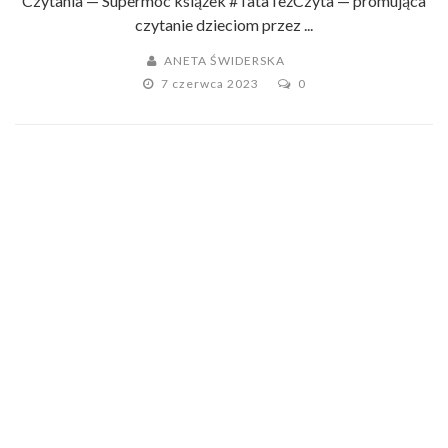
Czytania — Supermoc książek #TataTeżCzyta — promująca
czytanie dzieciom przez ...
ANETA ŚWIDERSKA
7 czerwca 2023
0