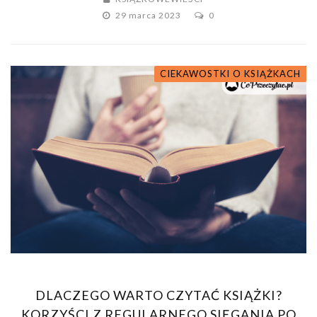
29 marca 2023
0
CIEKAWOSTKI O KSIĄŻKACH
DLACZEGO WARTO CZYTAĆ KSIĄŻKI?
KORZYŚCI Z REGULARNEGO SIĘGANIA PO