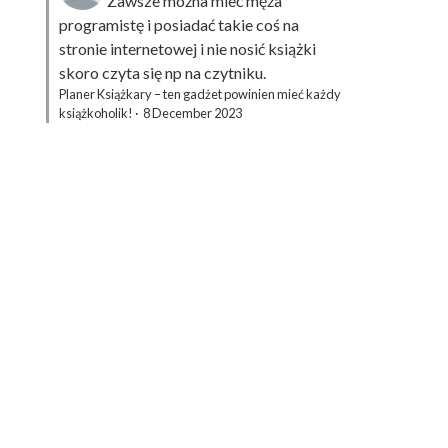
Zawsze można mieć męża
programistę i posiadać takie coś na
stronie internetowej i nie nosić książki
skoro czyta się np na czytniku.
Planer Książkary – ten gadżet powinien mieć każdy
książkoholik!
·
8 December 2023