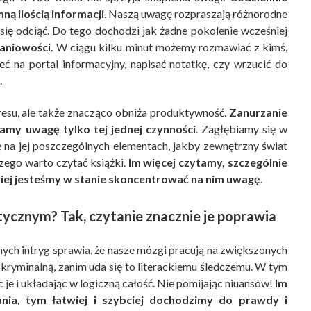
ą ilością informacji
. Naszą uwagę rozpraszają różnorodne
się odciąć. Do tego dochodzi jak żadne pokolenie wcześniej
daniowości
. W ciągu kilku minut możemy rozmawiać z kimś,
eć na portal informacyjny, napisać notatkę, czy wrzucić do
.
resu, ale także znacząco obniża produktywność.
Zanurzanie
amy uwagę tylko tej jednej czynności
. Zagłębiamy się w
ię na jej poszczególnych elementach, jakby zewnętrzny świat
czego warto czytać książki.
Im więcej czytamy, szczególnie
ej jesteśmy w stanie skoncentrować na nim uwagę
.
tycznym? Tak, czytanie znacznie je poprawia
ych intryg sprawia, że nasze mózgi pracują na zwiększonych
kryminalną, zanim uda się to literackiemu śledczemu. W tym
c je i układając w logiczną całość. Nie pomijając niuansów!
Im
nia, tym łatwiej i szybciej dochodzimy do prawdy i