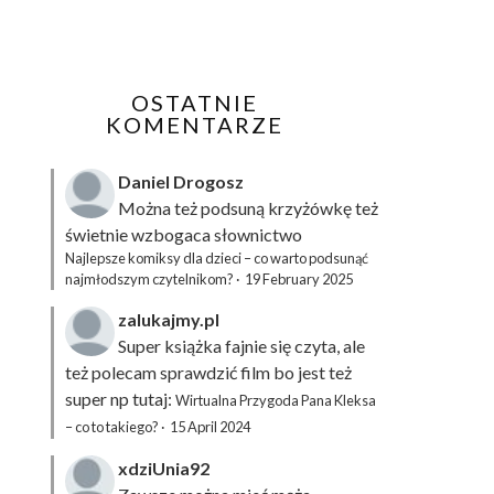
OSTATNIE
KOMENTARZE
Daniel Drogosz
Można też podsuną
krzyżówkę
też
świetnie wzbogaca słownictwo
Najlepsze komiksy dla dzieci – co warto podsunąć
najmłodszym czytelnikom?
·
19 February 2025
zalukajmy.pl
Super książka fajnie się czyta, ale
też polecam sprawdzić film bo jest też
super np tutaj:
Wirtualna Przygoda Pana Kleksa
– co to takiego?
·
15 April 2024
xdziUnia92