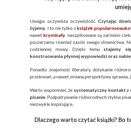
umiej
Uwaga: oczywista oczywistość.
Czytając dowi
żyjemy
. I to nie tylko z
książek popularnonauk
nawet
kryminały
naszpikowane są zarówno ciekaw
poszerzamy również zasób swego słownictwa. No
codziennej mowy. Dzięki temu
stajemy si
konstruowania płynnej wypowiedzi oraz nabie
Ponadto znajomość literatury, dotykanie różnor
przekonań, a nawet zmiana perspektywy sprawia, ż
Warto wspomnieć, że
systematyczny kontakt z 
pisanie
. Podpatrywanie różnorodnych stylów pisa
niezwykle inspirujące.
Dlaczego warto czytać książki? Bo t