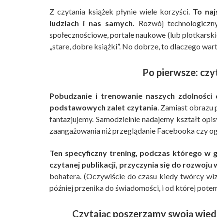
Z czytania książek płynie wiele korzyści.
To naj
ludziach i nas samych
. Rozwój technologiczn
społecznościowe, portale naukowe (lub plotkarsk
„stare, dobre książki”. No dobrze, to dlaczego wart
Po pierwsze: czy
Pobudzanie i trenowanie naszych zdolności 
podstawowych zalet czytania
. Zamiast obrazu 
fantazjujemy. Samodzielnie nadajemy kształt op
zaangażowania niż przeglądanie Facebooka czy ogl
Ten specyficzny trening, podczas którego w 
czytanej publikacji, przyczynia się do rozwoju
bohatera. (Oczywiście do czasu kiedy twórcy wiz
później przenika do świadomości, i od której potem
Czytając poszerzamy swoją wied