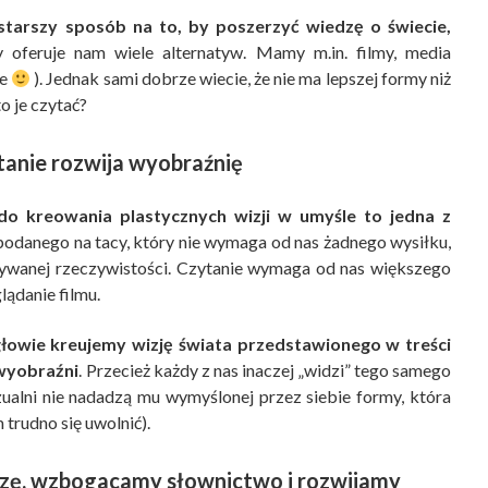
starszy sposób na to, by poszerzyć wiedzę o świecie,
y oferuje nam wiele alternatyw. Mamy m.in. filmy, media
ie
). Jednak sami dobrze wiecie, że nie ma lepszej formy niż
o je czytać?
tanie rozwija wyobraźnię
do kreowania plastycznych wizji w umyśle to jedna z
podanego na tacy, który nie wymaga od nas żadnego wysiłku,
isywanej rzeczywistości. Czytanie wymaga od nas większego
ądanie filmu.
głowie kreujemy wizję świata przedstawionego w treści
 wyobraźni
. Przecież każdy z nas inaczej „widzi” tego samego
ualni nie nadadzą mu wymyślonej przez siebie formy, która
 trudno się uwolnić).
zę, wzbogacamy słownictwo i rozwijamy