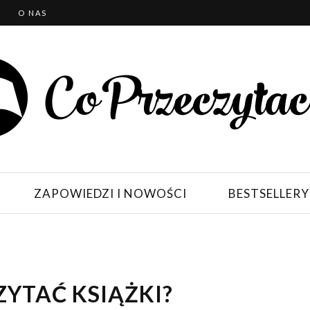
T
O NAS
ZAPOWIEDZI I NOWOŚCI
BESTSELLERY
YTAĆ KSIĄŻKI?