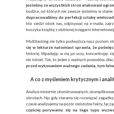
jesteśmy ze wszystkich stron atakowani ogromn
bodźce, od których nie zawsze jesteśmy w stanie 
dopracowaliśmy do perfekcji sztukę wieloza
kto siedzi obok nas, odpisywać na e-maila, zajrz
koszyka książkę z ulubionej księgarni internetowej
Multitasking nie tylko podwyższa nasz poziom st
się w lekturze natomiast sprawia, że poświęc
historię. Wpadając w nią po uszy, koncentrując s
nie istniał. Tak, to jeden z ważnych powodów, dla
przed wykonaniem ważnego zadania, tym łatwi
A co z myśleniem krytycznym i anali
Analiza misternie skonstruowanych, skomplikowan
obrotach. Np. gdy staramy się rozwiązać zagadkę 
czasie analizujemy na pozór nieistotne fakty, łączą
częściej porywamy się na tego typu wyzwa