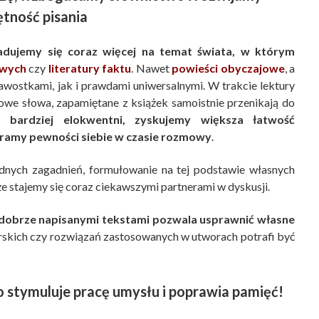
ętność pisania
adujemy się coraz więcej na temat świata, w którym
owych
czy
literatury faktu
. Nawet
powieści obyczajowe
, a
ostkami, jak i prawdami uniwersalnymi. W trakcie lektury
we słowa, zapamiętane z książek samoistnie przenikają do
ę bardziej elokwentni, zyskujemy większa łatwość
ramy pewności siebie w czasie rozmowy
.
odnych zagadnień, formułowanie na tej podstawie własnych
e stajemy się coraz ciekawszymi partnerami w dyskusji.
dobrze napisanymi tekstami pozwala usprawnić własne
rskich czy rozwiązań zastosowanych w utworach potrafi być
o stymuluje pracę umysłu i poprawia pamięć!