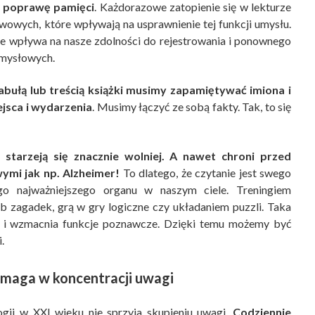
 poprawę pamięci
. Każdorazowe zatopienie się w lekturze
wowych, które wpływają na usprawnienie tej funkcji umysłu.
nie wpływa na nasze zdolności do rejestrowania i ponownego
zmysłowych.
abułą lub treścią książki musimy zapamiętywać imiona i
jsca i wydarzenia
. Musimy łączyć ze sobą fakty. Tak, to się
 starzeją się znacznie wolniej. A nawet chroni przed
mi jak np. Alzheimer!
To dlatego, że czytanie jest swego
go najważniejszego organu w naszym ciele. Treningiem
zagadek, grą w gry logiczne czy układaniem puzzli. Taka
 i wzmacnia funkcje poznawcze. Dzięki temu możemy być
.
omaga w koncentracji uwagi
ogii w XXI wieku nie sprzyja skupieniu uwagi.
Codziennie