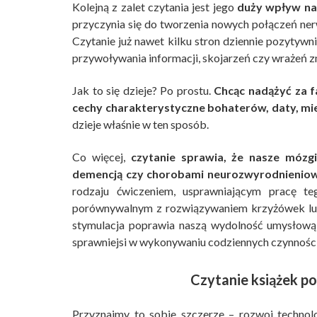
Kolejną z zalet czytania jest jego
duży wpływ na
przyczynia się do tworzenia nowych połączeń ner
Czytanie już nawet kilku stron dziennie pozytyw
przywoływania informacji, skojarzeń czy wrażeń 
Jak to się dzieje? Po prostu.
Chcąc nadążyć za f
cechy charakterystyczne bohaterów, daty, mie
dzieje właśnie w ten sposób.
Co więcej,
czytanie sprawia, że nasze mózgi
demencją czy chorobami neurozwyrodnieniowy
rodzaju ćwiczeniem, usprawniającym pracę te
porównywalnym z rozwiązywaniem krzyżówek lub 
stymulacja poprawia naszą wydolność umysłową
sprawniejsi w wykonywaniu codziennych czynności
Czytanie książek p
Przyznajmy to sobie szczerze – rozwoj technol