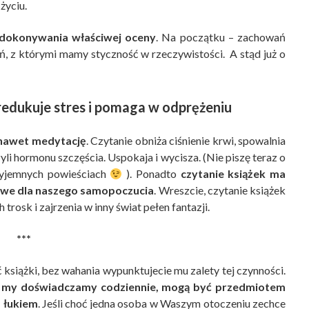
życiu.
 dokonywania właściwej oceny
. Na początku – zachowań
ń, z którymi mamy styczność w rzeczywistości. A stąd już o
 redukuje stres i pomaga w odprężeniu
 nawet medytację
. Czytanie obniża ciśnienie krwi, spowalnia
zyli hormonu szczęścia. Uspokaja i wycisza. (Nie piszę teraz o
rzyjemnych powieściach
). Ponadto
czytanie książek ma
zowe dla naszego samopoczucia
. Wreszcie, czytanie książek
trosk i zajrzenia w inny świat pełen fantazji.
***
książki, bez wahania wypunktujecie mu zalety tej czynności.
ch my doświadczamy codziennie, mogą być przedmiotem
m łukiem
. Jeśli choć jedna osoba w Waszym otoczeniu zechce