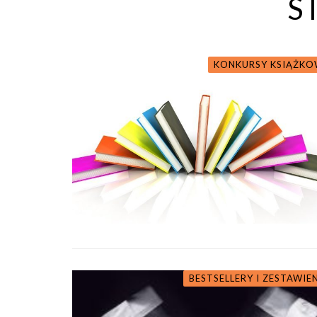
S
KONKURSY KSIĄŻKO
BESTSELLERY I ZESTAWIE