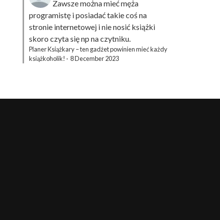
Zawsze można mieć męża
programistę i posiadać takie coś na
stronie internetowej i nie nosić książki
skoro czyta się np na czytniku.
Planer Książkary – ten gadżet powinien mieć każdy
książkoholik!
·
8 December 2023