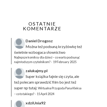
OSTATNIE
KOMENTARZE
Daniel Drogosz
Można też podsuną
krzyżówkę
też
świetnie wzbogaca słownictwo
Najlepsze komiksy dla dzieci – co warto podsunąć
najmłodszym czytelnikom?
·
19 February 2025
zalukajmy.pl
Super książka fajnie się czyta, ale
też polecam sprawdzić film bo jest też
super np tutaj:
Wirtualna Przygoda Pana Kleksa
– co to takiego?
·
15 April 2024
xdziUnia92