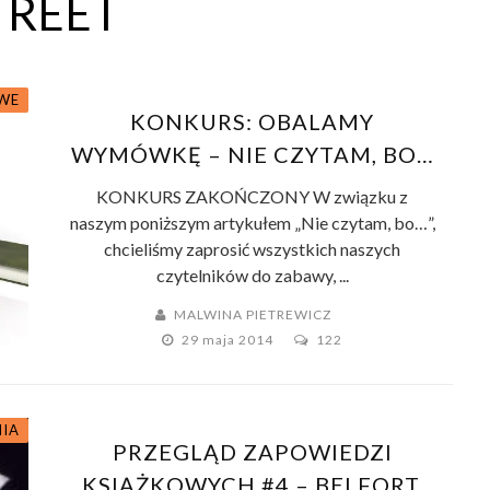
TREET
WE
KONKURS: OBALAMY
WYMÓWKĘ – NIE CZYTAM, BO…
KONKURS ZAKOŃCZONY W związku z
naszym poniższym artykułem „Nie czytam, bo…”,
chcieliśmy zaprosić wszystkich naszych
czytelników do zabawy, ...
MALWINA PIETREWICZ
29 maja 2014
122
NIA
PRZEGLĄD ZAPOWIEDZI
KSIĄŻKOWYCH #4 – BELFORT,