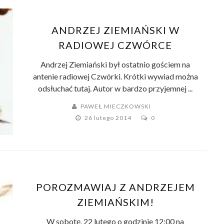
ANDRZEJ ZIEMIAŃSKI W
RADIOWEJ CZWÓRCE
Andrzej Ziemiański był ostatnio gościem na
antenie radiowej Czwórki. Krótki wywiad można
odsłuchać tutaj. Autor w bardzo przyjemnej ...
PAWEŁ MIECZKOWSKI
26 lutego 2014
0
POROZMAWIAJ Z ANDRZEJEM
ZIEMIAŃSKIM!
W sobotę, 22 lutego o godzinie 12:00 na