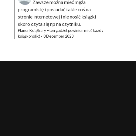
Zawsze można mieć męża
programistę i posiadać takie coś na
stronie internetowej i nie nosić książki
skoro czyta się np na czytniku.
Planer Książkary – ten gadżet powinien mieć każdy
książkoholik!
·
8 December 2023