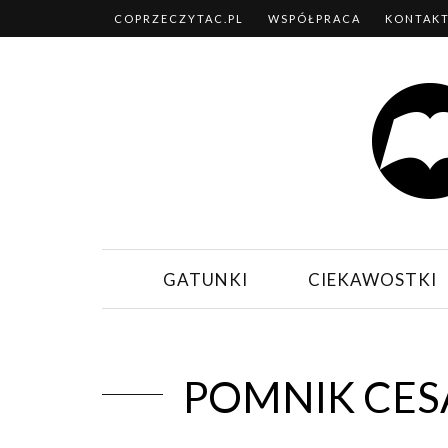
COPRZECZYTAC.PL
WSPÓŁPRACA
KONTAK
GATUNKI
CIEKAWOSTKI
POMNIK CES