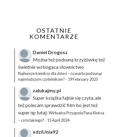
OSTATNIE
KOMENTARZE
Daniel Drogosz
Można też podsuną
krzyżówkę
też
świetnie wzbogaca słownictwo
Najlepsze komiksy dla dzieci – co warto podsunąć
najmłodszym czytelnikom?
·
19 February 2025
zalukajmy.pl
Super książka fajnie się czyta, ale
też polecam sprawdzić film bo jest też
super np tutaj:
Wirtualna Przygoda Pana Kleksa
– co to takiego?
·
15 April 2024
xdziUnia92