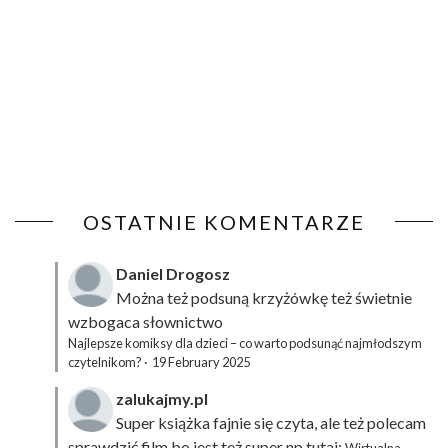
OSTATNIE KOMENTARZE
Daniel Drogosz
Można też podsuną
krzyżówkę
też świetnie
wzbogaca słownictwo
Najlepsze komiksy dla dzieci – co warto podsunąć najmłodszym
czytelnikom?
·
19 February 2025
zalukajmy.pl
Super książka fajnie się czyta, ale też polecam
sprawdzić film bo jest też super np tutaj: