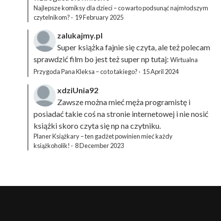
Najlepsze komiksy dla dzieci – co warto podsunąć najmłodszym
czytelnikom?
·
19 February 2025
zalukajmy.pl
Super książka fajnie się czyta, ale też polecam
sprawdzić film bo jest też super np tutaj:
Wirtualna
Przygoda Pana Kleksa – co to takiego?
·
15 April 2024
xdziUnia92
Zawsze można mieć męża programistę i
posiadać takie coś na stronie internetowej i nie nosić
książki skoro czyta się np na czytniku.
Planer Książkary – ten gadżet powinien mieć każdy
książkoholik!
·
8 December 2023