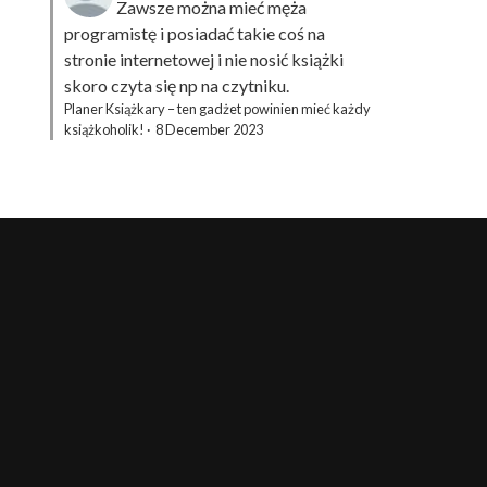
Zawsze można mieć męża
programistę i posiadać takie coś na
stronie internetowej i nie nosić książki
skoro czyta się np na czytniku.
Planer Książkary – ten gadżet powinien mieć każdy
książkoholik!
·
8 December 2023