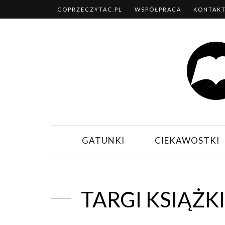
COPRZECZYTAC.PL
WSPÓŁPRACA
KONTAK
GATUNKI
CIEKAWOSTKI
TARGI KSIĄŻK