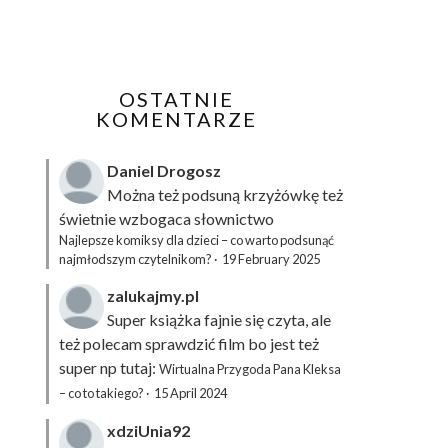
OSTATNIE
KOMENTARZE
Daniel Drogosz
Można też podsuną
krzyżówkę
też
świetnie wzbogaca słownictwo
Najlepsze komiksy dla dzieci – co warto podsunąć
najmłodszym czytelnikom?
·
19 February 2025
zalukajmy.pl
Super książka fajnie się czyta, ale
też polecam sprawdzić film bo jest też
super np tutaj:
Wirtualna Przygoda Pana Kleksa
– co to takiego?
·
15 April 2024
xdziUnia92