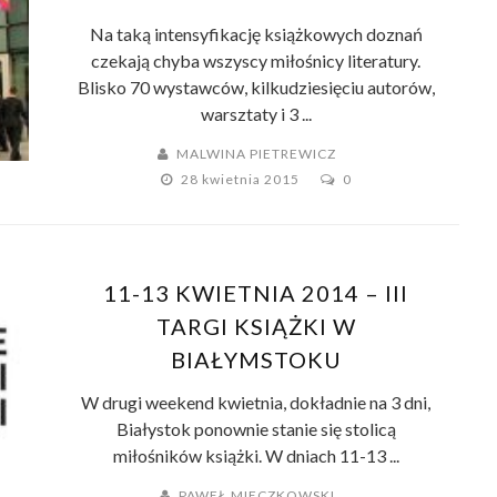
Na taką intensyfikację książkowych doznań
czekają chyba wszyscy miłośnicy literatury.
Blisko 70 wystawców, kilkudziesięciu autorów,
warsztaty i 3 ...
MALWINA PIETREWICZ
28 kwietnia 2015
0
11-13 KWIETNIA 2014 – III
TARGI KSIĄŻKI W
BIAŁYMSTOKU
W drugi weekend kwietnia, dokładnie na 3 dni,
Białystok ponownie stanie się stolicą
miłośników książki. W dniach 11-13 ...
PAWEŁ MIECZKOWSKI