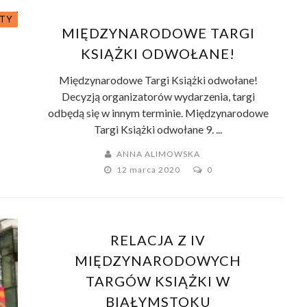
TY
MIĘDZYNARODOWE TARGI
KSIĄŻKI ODWOŁANE!
Międzynarodowe Targi Książki odwołane!
Decyzją organizatorów wydarzenia, targi
odbędą się w innym terminie. Międzynarodowe
Targi Książki odwołane 9. ...
ANNA ALIMOWSKA
12 marca 2020
0
RELACJA Z IV
MIĘDZYNARODOWYCH
TARGÓW KSIĄŻKI W
BIAŁYMSTOKU