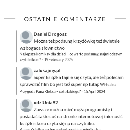
OSTATNIE KOMENTARZE
Daniel Drogosz
Można też podsuną
krzyżówkę
też świetnie
wzbogaca słownictwo
Najlepsze komiksy dla dzieci – co warto podsunąć najmłodszym
czytelnikom?
·
19 February 2025
zalukajmy.pl
Super książka fajnie się czyta, ale też polecam
sprawdzić film bo jest też super np tutaj:
Wirtualna
Przygoda Pana Kleksa – co to takiego?
·
15 April 2024
xdziUnia92
Zawsze można mieć męża programistę i
posiadać takie coś na stronie internetowej i nie nosić
książki skoro czyta się np na czytniku.
Planer Książkary – ten gadżet powinien mieć każdy