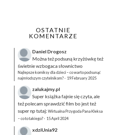
OSTATNIE
KOMENTARZE
Daniel Drogosz
Można też podsuną
krzyżówkę
też
świetnie wzbogaca słownictwo
Najlepsze komiksy dla dzieci – co warto podsunąć
najmłodszym czytelnikom?
·
19 February 2025
zalukajmy.pl
Super książka fajnie się czyta, ale
też polecam sprawdzić film bo jest też
super np tutaj:
Wirtualna Przygoda Pana Kleksa
– co to takiego?
·
15 April 2024
xdziUnia92