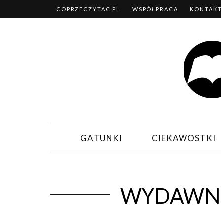
COPRZECZYTAC.PL
WSPÓŁPRACA
KONTAK
GATUNKI
CIEKAWOSTKI
WYDAWNI