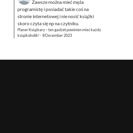
Zawsze można mieć męża
programistę i posiadać takie coś na
stronie internetowej i nie nosić książki
skoro czyta się np na czytniku.
Planer Książkary – ten gadżet powinien mieć każdy
książkoholik!
·
8 December 2023