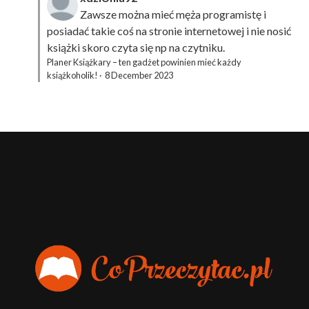
Zawsze można mieć męża programistę i
posiadać takie coś na stronie internetowej i nie nosić
książki skoro czyta się np na czytniku.
Planer Książkary – ten gadżet powinien mieć każdy
książkoholik!
·
8 December 2023