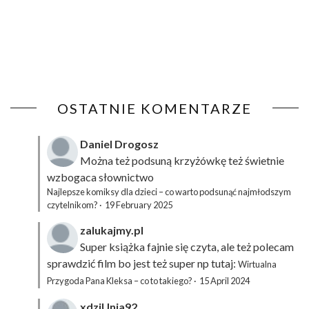
OSTATNIE KOMENTARZE
Daniel Drogosz
Można też podsuną
krzyżówkę
też świetnie
wzbogaca słownictwo
Najlepsze komiksy dla dzieci – co warto podsunąć najmłodszym
czytelnikom?
·
19 February 2025
zalukajmy.pl
Super książka fajnie się czyta, ale też polecam
sprawdzić film bo jest też super np tutaj:
Wirtualna
Przygoda Pana Kleksa – co to takiego?
·
15 April 2024
xdziUnia92