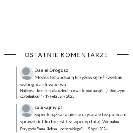
OSTATNIE KOMENTARZE
Daniel Drogosz
Można też podsuną
krzyżówkę
też świetnie
wzbogaca słownictwo
Najlepsze komiksy dla dzieci – co warto podsunąć najmłodszym
czytelnikom?
·
19 February 2025
zalukajmy.pl
Super książka fajnie się czyta, ale też polecam
sprawdzić film bo jest też super np tutaj:
Wirtualna
Przygoda Pana Kleksa – co to takiego?
·
15 April 2024