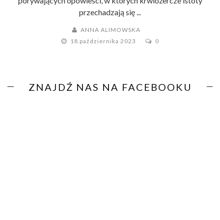
porywających opowieści, w których krwiożercze istoty
przechadzają się ...
ANNA ALIMOWSKA
18 października 2023
0
ZNAJDŹ NAS NA FACEBOOKU