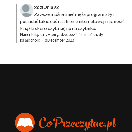
xdziUnia92
Zawsze można mieć męża programistę i
posiadać takie coś na stronie internetowej i nie nosić
książki skoro czyta się np na czytniku.
Planer Książkary – ten gadżet powinien mieć każdy
książkoholik!
·
8 December 2023