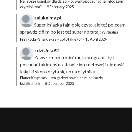
Najlepsze komiksy dla dzieci – co warto podsunąć najmłodszym
czytelnikom?
·
19 February 2025
zalukajmy.pl
Super książka fajnie się czyta, ale też polecam
sprawdzić film bo jest też super np tutaj:
Wirtualna
Przygoda Pana Kleksa – co to takiego?
·
15 April 2024
xdziUnia92
Zawsze można mieć męża programistę i
posiadać takie coś na stronie internetowej i nie nosić
książki skoro czyta się np na czytniku.
Planer Książkary – ten gadżet powinien mieć każdy
książkoholik!
·
8 December 2023