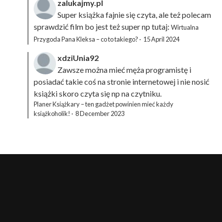
zalukajmy.pl
Super książka fajnie się czyta, ale też polecam
sprawdzić film bo jest też super np tutaj:
Wirtualna
Przygoda Pana Kleksa – co to takiego?
·
15 April 2024
xdziUnia92
Zawsze można mieć męża programistę i
posiadać takie coś na stronie internetowej i nie nosić
książki skoro czyta się np na czytniku.
Planer Książkary – ten gadżet powinien mieć każdy
książkoholik!
·
8 December 2023