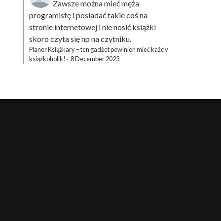
Zawsze można mieć męża
programistę i posiadać takie coś na
stronie internetowej i nie nosić książki
skoro czyta się np na czytniku.
Planer Książkary – ten gadżet powinien mieć każdy
książkoholik!
·
8 December 2023