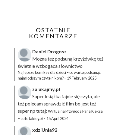
OSTATNIE
KOMENTARZE
Daniel Drogosz
Można też podsuną
krzyżówkę
też
świetnie wzbogaca słownictwo
Najlepsze komiksy dla dzieci – co warto podsunąć
najmłodszym czytelnikom?
·
19 February 2025
zalukajmy.pl
Super książka fajnie się czyta, ale
też polecam sprawdzić film bo jest też
super np tutaj:
Wirtualna Przygoda Pana Kleksa
– co to takiego?
·
15 April 2024
xdziUnia92