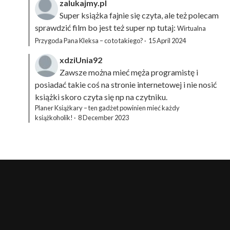
zalukajmy.pl
Super książka fajnie się czyta, ale też polecam
sprawdzić film bo jest też super np tutaj:
Wirtualna
Przygoda Pana Kleksa – co to takiego?
·
15 April 2024
xdziUnia92
Zawsze można mieć męża programistę i
posiadać takie coś na stronie internetowej i nie nosić
książki skoro czyta się np na czytniku.
Planer Książkary – ten gadżet powinien mieć każdy
książkoholik!
·
8 December 2023