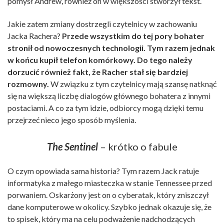
pomysł Andrew, również on w większości stworzył tekst.
Jakie zatem zmiany dostrzegli czytelnicy w zachowaniu
Jacka Rachera?
Przede wszystkim do tej pory bohater
stronił od nowoczesnych technologii. Tym razem jednak
w końcu kupił telefon komórkowy. Do tego należy
dorzucić również fakt, że Racher stał się bardziej
rozmowny.
W związku z tym czytelnicy mają szansę natknąć
się na większą liczbę dialogów głównego bohatera z innymi
postaciami. A co za tym idzie, odbiorcy mogą dzięki temu
przejrzeć nieco jego sposób myślenia.
The Sentinel
– krótko o fabule
O czym opowiada sama historia? Tym razem Jack ratuje
informatyka z małego miasteczka w stanie Tennessee przed
porwaniem. Oskarżony jest on o cyberatak, który zniszczył
dane komputerowe w okolicy. Szybko jednak okazuje się, że
to spisek, który ma na celu podważenie nadchodzących