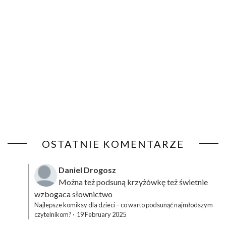
OSTATNIE KOMENTARZE
Daniel Drogosz
Można też podsuną
krzyżówkę
też świetnie
wzbogaca słownictwo
Najlepsze komiksy dla dzieci – co warto podsunąć najmłodszym
czytelnikom?
·
19 February 2025