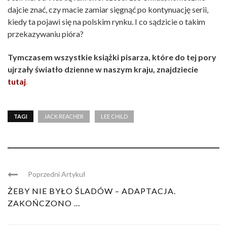
dajcie znać, czy macie zamiar sięgnąć po kontynuację serii,
kiedy ta pojawi się na polskim rynku. I co sądzicie o takim
przekazywaniu pióra?
Tymczasem wszystkie książki pisarza, które do tej pory
ujrzały światło dzienne w naszym kraju, znajdziecie
tutaj
.
TAGI
JACK REACHER
LEE CHILD
Poprzedni Artykuł
ŻEBY NIE BYŁO ŚLADÓW – ADAPTACJA.
ZAKOŃCZONO ...