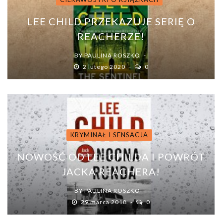
LEE CHILD PRZEKAZUJE SERIĘ O
REACHERZE!
BY
PAULINA ROSZKO
2 lutego 2020
0
KRYMINAŁ I SENSACJA
NOWOŚĆ OD LEE CHILDA I POWRÓT
JACKA REACHERA!
BY
PAULINA ROSZKO
29 marca 2018
0