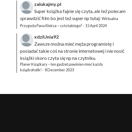
zalukajmy.pl
Super książka fajnie się czyta, ale też polecam
sprawdzić film bo jest też super np tutaj:
Wirtualna
Przygoda Pana Kleksa – co to takiego?
·
15 April 2024
xdziUnia92
Zawsze można mieć męża programistę i
posiadać takie coś na stronie internetowej i nie nosić
książki skoro czyta się np na czytniku.
Planer Książkary – ten gadżet powinien mieć każdy
książkoholik!
·
8 December 2023