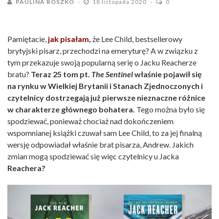
PAULINA ROSZKO
18 listopada 2020
0
Pamiętacie,
jak pisałam
,
że Lee Child, bestsellerowy
brytyjski pisarz, przechodzi na emeryturę? A w związku z
tym przekazuje swoją popularną serię o Jacku Reacherze
bratu?
Teraz 25 tom pt.
The Sentinel
właśnie pojawił się
na rynku w Wielkiej Brytanii i Stanach Zjednoczonych i
czytelnicy dostrzegają już pierwsze nieznaczne różnice
w charakterze głównego bohatera.
Tego można było się
spodziewać, ponieważ chociaż nad dokończeniem
wspomnianej książki czuwał sam Lee Child, to za jej finalną
wersję odpowiadał właśnie brat pisarza, Andrew. Jakich
zmian mogą spodziewać się więc czytelnicy u Jacka
Reachera?