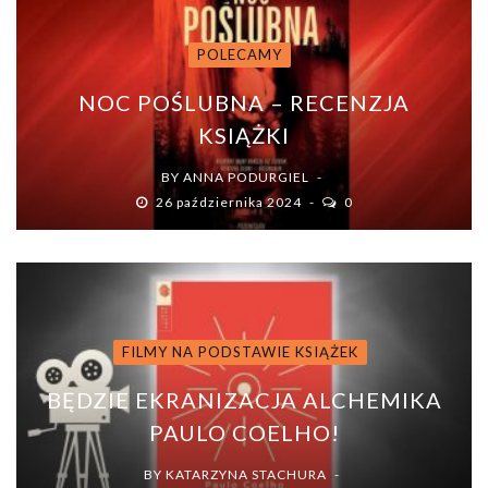
POLECAMY
NOC POŚLUBNA – RECENZJA
KSIĄŻKI
BY
ANNA PODURGIEL
26 października 2024
0
FILMY NA PODSTAWIE KSIĄŻEK
BĘDZIE EKRANIZACJA ALCHEMIKA
PAULO COELHO!
BY
KATARZYNA STACHURA