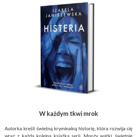
W każdym tkwi mrok
Autorka kreśli świetną kryminalną historię, która rozwija się
wraz z każdą kolejną książką serii. Mnoży wątki, świetnie