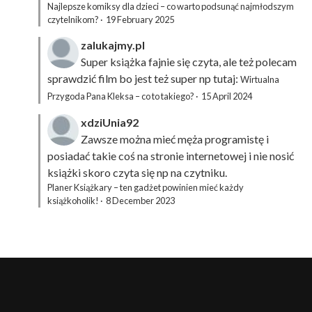
Najlepsze komiksy dla dzieci – co warto podsunąć najmłodszym
czytelnikom?
·
19 February 2025
zalukajmy.pl
Super książka fajnie się czyta, ale też polecam
sprawdzić film bo jest też super np tutaj:
Wirtualna
Przygoda Pana Kleksa – co to takiego?
·
15 April 2024
xdziUnia92
Zawsze można mieć męża programistę i
posiadać takie coś na stronie internetowej i nie nosić
książki skoro czyta się np na czytniku.
Planer Książkary – ten gadżet powinien mieć każdy
książkoholik!
·
8 December 2023