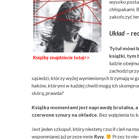
wysoko postaw
chłopakami. B
zakończyć ten
Układ
– rec
Tytuł mówi ba
książki, tym 
Książkę znajdziecie tutaj>>
ludzie obejmu
zachodzi przy
sąsiedzi, którzy wyżej wymienionych trzymają w 
haków, którymi w każdej chwili mogą ich skomprom
skórą, prawda?
Książka momentami jest naprawdę brutalna, a 
czerwone sznury na okładce.
Bez wątpienia to ka
Jest jeden szkopuł, który niestety rzucił cień na m
wspomnianej już przeze mnie
Rysy.
Przez to nie