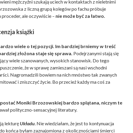
ieni mężczyźni szukają uciech w kontaktach z nieletnimi
rzozowska z liczną grupą kolegów po fachu próbuje
 proceder, ale oczywiście –
nie może być za łatwo.
enzja książki
rdzo wiele o tej pozycji. Im bardziej brniemy w treść
bardziej złożona staje się sprawa.
Podejrzanymi stają się
jący wiele szanowanych, wysokich stanowisk. Do tego
puszczenie, że w sprawę zamieszani są nasi wschodni
garści. Nagromadzili bowiem na nich mnóstwo tak zwanych
itować i zniszczyć życie. Bo przecież każdy ma coś za
postać Moniki Brzozowskiej bardzo splątana, niczym te
wał polityczno-sensacyjnej literatury.
oją lekturę
Układu
. Nie wiedziałam, że jest to kontynuacja
 do końca byłam zaznajomiona z okolicznościami śmierci