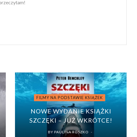
 przeczytam!
FILMY NA PODSTAWIE KSIĄŻEK
NOWE WYDANIE KSIĄŻKI
SZCZĘKI – JUŻ WKRÓTCE!
BY
PAULINA ROSZKO