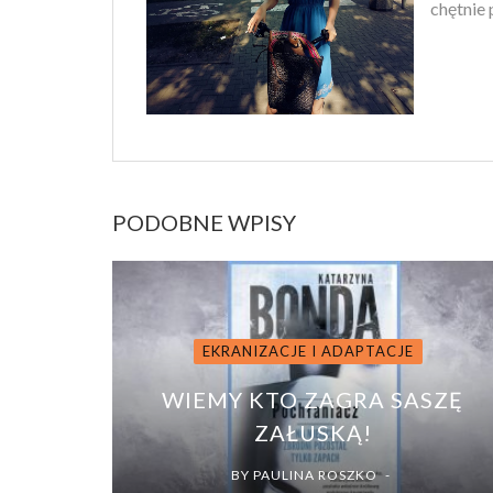
chętnie
PODOBNE WPISY
EKRANIZACJE I ADAPTACJE
WIEMY KTO ZAGRA SASZĘ
ZAŁUSKĄ!
BY
PAULINA ROSZKO