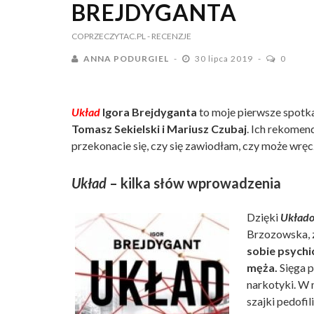
BREJDYGANTA
COPRZECZYTAC.PL
- RECENZJE
ANNA PODURGIEL
30 lipca 2019
0
Układ
Igora Brejdyganta
to moje pierwsze spotka
Tomasz Sekielski i Mariusz Czubaj
. Ich rekomend
przekonacie się, czy się zawiodłam, czy może wręc
Układ
– kilka słów wprowadzenia
Dzięki
Układ
Brzozowska, z
sobie psychi
męża.
Sięga p
narkotyki. W 
szajki pedofil