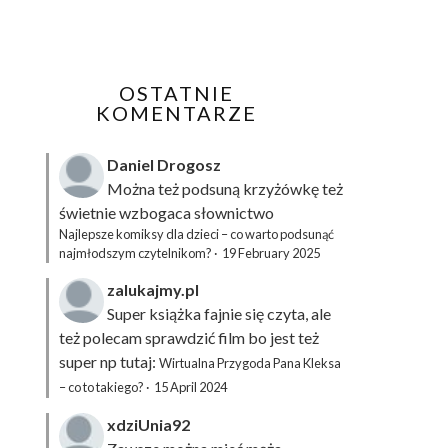
OSTATNIE
KOMENTARZE
Daniel Drogosz
Można też podsuną
krzyżówkę
też
świetnie wzbogaca słownictwo
Najlepsze komiksy dla dzieci – co warto podsunąć
najmłodszym czytelnikom?
·
19 February 2025
zalukajmy.pl
Super książka fajnie się czyta, ale
też polecam sprawdzić film bo jest też
super np tutaj:
Wirtualna Przygoda Pana Kleksa
– co to takiego?
·
15 April 2024
xdziUnia92