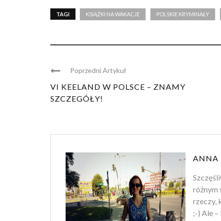
TAGI
KSIĄŻKI NA WAKACJE
POLSKIE KRYMINAŁY
Poprzedni Artykuł
VI KEELAND W POLSCE – ZNAMY
SZCZEGÓŁY!
ANNA 
Szczęśli
różnym s
rzeczy, 
;-) Ale 