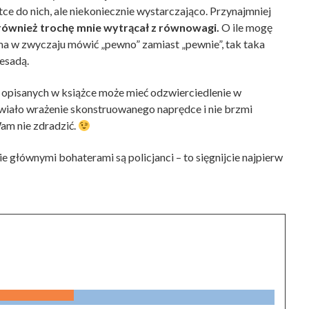
 do nich, ale niekoniecznie wystarczająco. Przynajmniej
 również trochę mnie wytrącał z równowagi.
O ile mogę
 ma w zwyczaju mówić „pewno” zamiast „pewnie”, tak taka
esadą.
ń opisanych w książce może mieć odzwierciedlenie w
awiało wrażenie skonstruowanego naprędce i nie brzmi
am nie zdradzić.
ie głównymi bohaterami są policjanci – to sięgnijcie najpierw