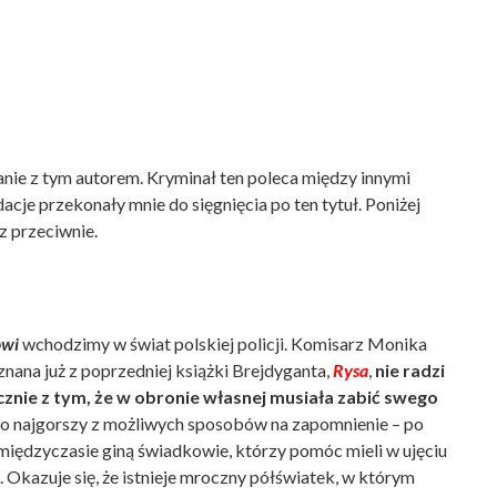
nie z tym autorem. Kryminał ten poleca między innymi
acje przekonały mnie do sięgnięcia po ten tytuł. Poniżej
z przeciwnie.
owi
wchodzimy w świat polskiej policji. Komisarz Monika
nana już z poprzedniej książki Brejdyganta,
Rysa
,
nie radzi
cznie z tym, że w obronie własnej musiała zabić swego
o najgorszy z możliwych sposobów na zapomnienie – po
międzyczasie giną świadkowie, którzy pomóc mieli w ujęciu
i. Okazuje się, że istnieje mroczny półświatek, w którym