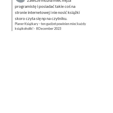
Zawsze można mieć męża
programistę i posiadać takie coś na
stronie internetowej i nie nosić książki
skoro czyta się np na czytniku.
Planer Książkary – ten gadżet powinien mieć każdy
książkoholik!
·
8 December 2023