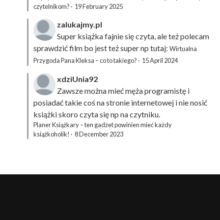
czytelnikom?
·
19 February 2025
zalukajmy.pl
Super książka fajnie się czyta, ale też polecam
sprawdzić film bo jest też super np tutaj:
Wirtualna
Przygoda Pana Kleksa – co to takiego?
·
15 April 2024
xdziUnia92
Zawsze można mieć męża programistę i
posiadać takie coś na stronie internetowej i nie nosić
książki skoro czyta się np na czytniku.
Planer Książkary – ten gadżet powinien mieć każdy
książkoholik!
·
8 December 2023