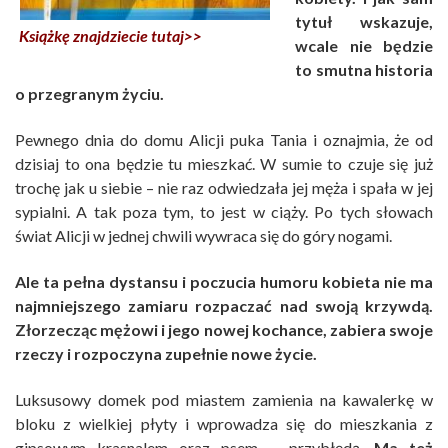
tytuł wskazuje,
Książkę znajdziecie tutaj>>
wcale nie będzie
to smutna historia
o przegranym życiu.
Pewnego dnia do domu Alicji puka Tania i oznajmia, że od
dzisiaj to ona będzie tu mieszkać. W sumie to czuje się już
trochę jak u siebie – nie raz odwiedzała jej męża i spała w jej
sypialni. A tak poza tym, to jest w ciąży. Po tych słowach
świat Alicji w jednej chwili wywraca się do góry nogami.
Ale ta pełna dystansu i poczucia humoru kobieta nie ma
najmniejszego zamiaru rozpaczać nad swoją krzywdą.
Złorzecząc mężowi i jego nowej kochance, zabiera swoje
rzeczy i rozpoczyna zupełnie nowe życie.
Luksusowy domek pod miastem zamienia na kawalerkę w
bloku z wielkiej płyty i wprowadza się do mieszkania z
gipsowym krasnalem oraz psem – przybłędą.
Ma też