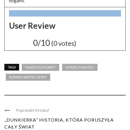
nogami.
User Review
0/10
(
0
votes)
TAGI
KSIĄŻKI DLA KOBIET
KSIĄŻKI O MIŁOŚCI
ROMANS WSPÓŁCZESNY
Poprzedni Artykuł
„DUNKIERKA” HISTORIA, KTÓRA PORUSZYŁA
CAŁY ŚWIAT