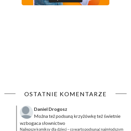
OSTATNIE KOMENTARZE
Daniel Drogosz
Można też podsuną
krzyżówkę
też świetnie
wzbogaca słownictwo
Najlepsze komiksy dla dzieci – co warto podsunąć najmłodszym