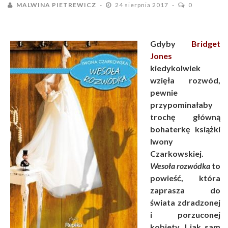
MALWINA PIETREWICZ
24 sierpnia 2017
0
Gdyby
Bridget
Jones
kiedykolwiek
wzięła rozwód,
pewnie
przypominałaby
trochę główną
bohaterkę książki
Iwony
Czarkowskiej.
Wesoła rozwódka
to
powieść, która
zaprasza do
świata zdradzonej
i porzuconej
kobiety. I jak sam