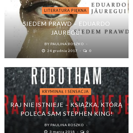
LITERATURA PIĘKNA
SIEDEM PRAWD – EDUARDO
JAUREGUI
BY
PAULINA ROSZKO
24 grudnia 2017
0
KRYMINAŁ I SENSACJA
RAJ NIE ISTNIEJE – KSIĄŻKA, KTÓRĄ
POLECA SAM STEPHEN KING!
BY
PAULINA ROSZKO
3 marca 2018
0