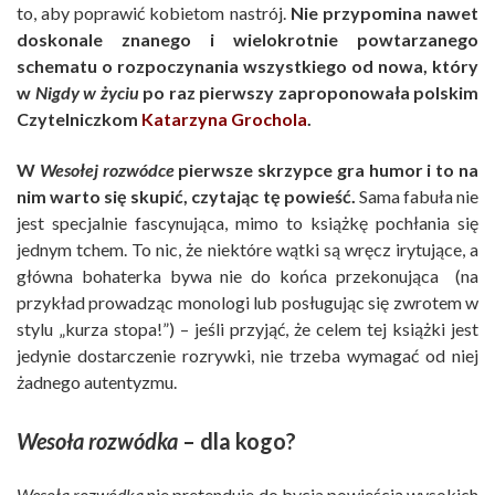
to, aby poprawić kobietom nastrój.
Nie przypomina nawet
doskonale znanego i wielokrotnie powtarzanego
schematu o rozpoczynania wszystkiego od nowa, który
w
Nigdy w życiu
po raz pierwszy zaproponowała polskim
Czytelniczkom
Katarzyna Grochola
.
W
Wesołej rozwódce
pierwsze skrzypce gra humor i to na
nim warto się skupić, czytając tę powieść.
Sama fabuła nie
jest specjalnie fascynująca, mimo to książkę pochłania się
jednym tchem. To nic, że niektóre wątki są wręcz irytujące, a
główna bohaterka bywa nie do końca przekonująca (na
przykład prowadząc monologi lub posługując się zwrotem w
stylu „kurza stopa!”) – jeśli przyjąć, że celem tej książki jest
jedynie dostarczenie rozrywki, nie trzeba wymagać od niej
żadnego autentyzmu.
Wesoła rozwódka
– dla kogo?
Wesoła rozwódka
nie pretenduje do bycia powieścią wysokich