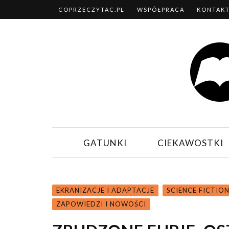
COPRZECZYTAC.PL
WSPÓŁPRACA
KONTAK
GATUNKI
CIEKAWOSTKI
EKRANIZACJE I ADAPTACJE
SCIENCE FICTIO
ZAPOWIEDZI I NOWOŚCI