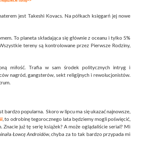
najdziecie tutaj>>
ohaterem jest Takeshi Kovacs. Na półkach księgarń jej nowe
omem. To planeta składająca się głównie z oceanu i tylko 5%
 Wszystkie tereny są kontrolowane przez Pierwsze Rodziny,
oną miłość. Trafia w sam środek politycznych intryg i
ów nagród, gangsterów, sekt religijnych i rewolucjonistów.
trum.
st bardzo popularna. Skoro w lipcu ma się ukazać najnowsze,
ii
, to odrobinę tegorocznego lata będziemy mogli poświęcić,
. Znacie już tę serię książek? A może oglądaliście serial? Mi
minała
Łowcę Androidów
, chyba za to tak bardzo przypada mi