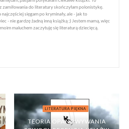
z zamiłowania do literatury skończyłam polonistykę.
 najczęściej sięgam po kryminały, ale - jak to
ec - nie gardzę żadną inną książką ;) Jestem mamą, więc
moim maluchem zaczytuję się literaturą dziecięcą.
LITERATURA PIĘKNA
TEORIA OPANOWYWANIA