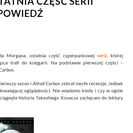
TATNIA CZĘŚĆ SERII
APOWIEDŹ
rda Morgana, ostatnia część cyperpunkowej
serii
, której
pca trafi do księgarń. Na podstawie pierwszej części –
 Carbon
.
pierwszy sezon i
Altred Carbon
zebrał niezłe recenzje. Jednak
owalającej oglądalności. Nie wiadomo kiedy i czy w ogóle
wciągnęła historia Takeshiego Kovacsa zachęcam do lektury