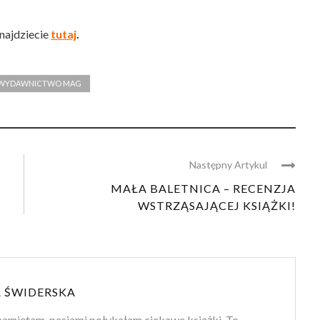
znajdziecie
tutaj
.
WYDAWNICTWO MAG
Następny Artykul
MAŁA BALETNICA – RECENZJA
WSTRZĄSAJĄCEJ KSIĄŻKI!
 ŚWIDERSKA
amiętam, pasjami połykałam ciekawe książki. To