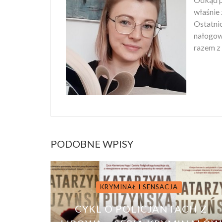
właśnie 
Ostatnio
nałogowi
razem z 
PODOBNE WPISY
KRYMINAŁ I SENSACJA
CYKL O POLICJANTACH Z