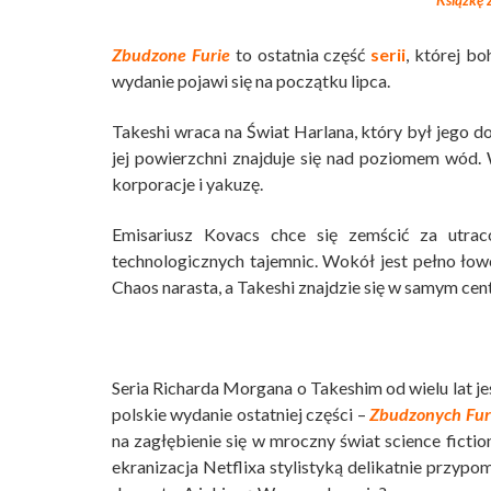
Książkę z
Zbudzone Furie
to ostatnia część
serii
, której b
wydanie pojawi się na początku lipca.
Takeshi wraca na Świat Harlana, który był jego d
jej powierzchni znajduje się nad poziomem wód.
korporacje i yakuzę.
Emisariusz Kovacs chce się zemścić za utrac
technologicznych tajemnic. Wokół jest pełno łowc
Chaos narasta, a Takeshi znajdzie się w samym cen
Seria Richarda Morgana o Takeshim od wielu lat je
polskie wydanie ostatniej części –
Zbudzonych Fur
na zagłębienie się w mroczny świat science fiction
ekranizacja Netflixa stylistyką delikatnie przypo