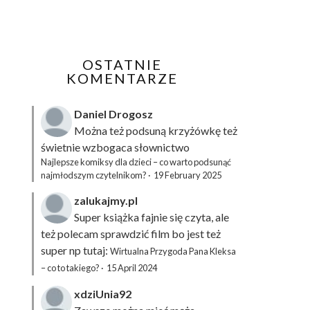
OSTATNIE
KOMENTARZE
Daniel Drogosz
Można też podsuną
krzyżówkę
też
świetnie wzbogaca słownictwo
Najlepsze komiksy dla dzieci – co warto podsunąć
najmłodszym czytelnikom?
·
19 February 2025
zalukajmy.pl
Super książka fajnie się czyta, ale
też polecam sprawdzić film bo jest też
super np tutaj:
Wirtualna Przygoda Pana Kleksa
– co to takiego?
·
15 April 2024
xdziUnia92