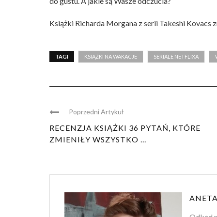
do gustu. A jakie są Wasze odczucia?
Książki Richarda Morgana z serii Takeshi Kovacs 
TAGI
KSIĄŻKI NA WAKACJE
SERIALE NETFLIXA
Poprzedni Artykuł
RECENZJA KSIĄŻKI 36 PYTAŃ, KTÓRE
ZMIENIŁY WSZYSTKO ...
ANETA
Odkąd p