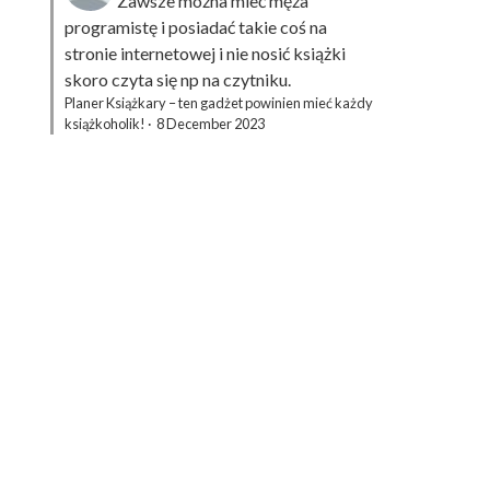
Zawsze można mieć męża
programistę i posiadać takie coś na
stronie internetowej i nie nosić książki
skoro czyta się np na czytniku.
Planer Książkary – ten gadżet powinien mieć każdy
książkoholik!
·
8 December 2023