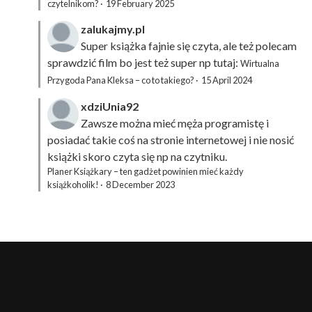
czytelnikom?
·
19 February 2025
zalukajmy.pl
Super książka fajnie się czyta, ale też polecam
sprawdzić film bo jest też super np tutaj:
Wirtualna
Przygoda Pana Kleksa – co to takiego?
·
15 April 2024
xdziUnia92
Zawsze można mieć męża programistę i
posiadać takie coś na stronie internetowej i nie nosić
książki skoro czyta się np na czytniku.
Planer Książkary – ten gadżet powinien mieć każdy
książkoholik!
·
8 December 2023