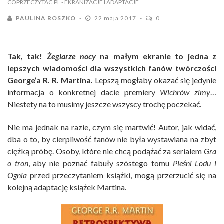
COPRZECZYTAC.PL
- EKRANIZACJE I ADAPTACJE
PAULINA ROSZKO
22 maja 2017
0
Tak, tak!
Żeglarze nocy
na małym ekranie to jedna z
lepszych wiadomości dla wszystkich fanów twórczości
George’a R. R. Martina.
Lepszą mogłaby okazać się jedynie
informacja o konkretnej dacie premiery
Wichrów zimy
…
Niestety na to musimy jeszcze wszyscy trochę poczekać.
Nie ma jednak na razie, czym się martwić! Autor, jak widać,
dba o to, by cierpliwość fanów nie była wystawiana na zbyt
ciężką próbę. Osoby, które nie chcą podążać za serialem
Gra
o tron
, aby nie poznać fabuły szóstego tomu
Pieśni Lodu i
Ognia
przed przeczytaniem książki, mogą przerzucić się na
kolejną adaptację książek Martina.