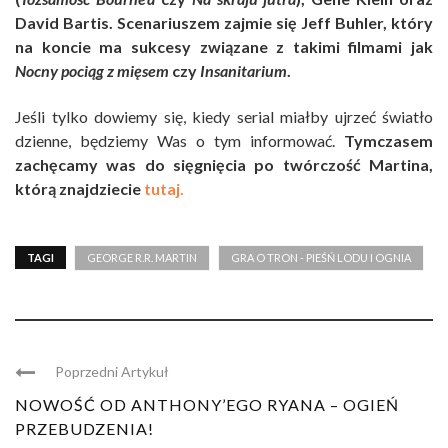
David Bartis. Scenariuszem zajmie się Jeff Buhler, który
na koncie ma sukcesy związane z takimi filmami jak
Nocny pociąg z mięsem
czy
Insanitarium
.
Jeśli tylko dowiemy się, kiedy serial miałby ujrzeć światło
dzienne, będziemy Was o tym informować.
Tymczasem
zachęcamy was do sięgnięcia po twórczość Martina,
którą znajdziecie
tutaj.
TAGI
GEORGE R.R. MARTIN
GRA O TRON - PIEŚŃ LODU I OGNIA
Poprzedni Artykuł
NOWOŚĆ OD ANTHONY’EGO RYANA – OGIEŃ
PRZEBUDZENIA!