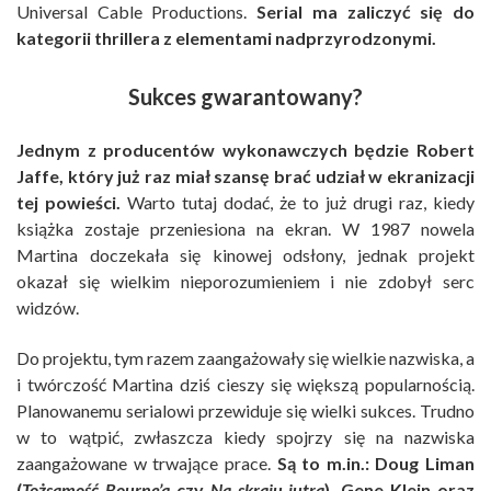
Universal Cable Productions.
Serial ma zaliczyć się do
kategorii thrillera z elementami nadprzyrodzonymi.
Sukces gwarantowany?
Jednym z producentów wykonawczych będzie Robert
Jaffe, który już raz miał szansę brać udział w ekranizacji
tej powieści.
Warto tutaj dodać, że to już drugi raz, kiedy
książka zostaje przeniesiona na ekran. W 1987 nowela
Martina doczekała się kinowej odsłony, jednak projekt
okazał się wielkim nieporozumieniem i nie zdobył serc
widzów.
Do projektu, tym razem zaangażowały się wielkie nazwiska, a
i twórczość Martina dziś cieszy się większą popularnością.
Planowanemu serialowi przewiduje się wielki sukces. Trudno
w to wątpić, zwłaszcza kiedy spojrzy się na nazwiska
zaangażowane w trwające prace.
Są to m.in.: Doug Liman
(
Tożsamość Bourne’a
czy
Na skraju jutra
), Gene Klein oraz