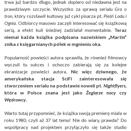
trwa już bardzo długo, jednak dopiero od niedawna jest na
prawdziwym szczycie. Wszystko za sprawą serialu
Gra o
tron
, który rozsławił kultowy już cykl pisarza pt.
Pieśń Lodu i
Ognia
. Odbiorcy masowo zaczęli interesować się książkową
serią, a efekt kuli śnieżnej zadziałał momentalnie.
Teraz
niemal każda książka podpisana nazwiskiem „Martin”
znika z księgarnianych półek w mgnieniu oka.
Popularność powieści autora sprawiła, że również filmowcy
wyczuli tu sukces i ochoczo zabierają się za kolejne
ekranizacje powieści autora.
Nic więc dziwnego, że
amerykańska stacja SciFi zainteresowała się
stworzeniem serialu na podstawie noweli pt.
Nightflyers
,
która w Polsce znana jest jako
Żeglarze nocy
czy
Wędrowcy
.
Warto tutaj przypomnieć, że książka swoją premierę miała w
roku 1980, czyli aż 37 lat temu! Nie do wiary, prawda? Do
współpracy nad projektem przyłączyło się także studio