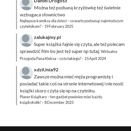
Daniel Drogosz
Można też podsuną
krzyżówkę
też świetnie
wzbogaca słownictwo
Najlepsze komiksy dla dzieci – co warto podsunąć najmłodszym
czytelnikom?
·
19 February 2025
zalukajmy.pl
Super książka fajnie się czyta, ale też polecam
sprawdzić film bo jest też super np tutaj:
Wirtualna
Przygoda Pana Kleksa – co to takiego?
·
15 April 2024
xdziUnia92
Zawsze można mieć męża programistę i
posiadać takie coś na stronie internetowej i nie nosić
książki skoro czyta się np na czytniku.
Planer Książkary – ten gadżet powinien mieć każdy
książkoholik!
·
8 December 2023