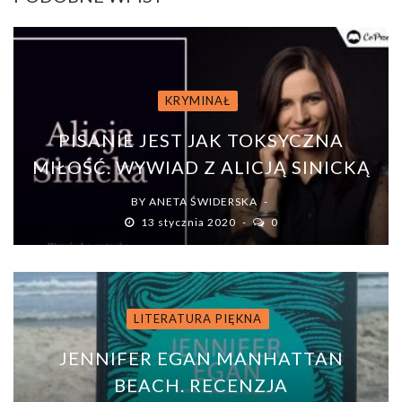
KRYMINAŁ
PISANIE JEST JAK TOKSYCZNA
MIŁOŚĆ. WYWIAD Z ALICJĄ SINICKĄ
BY
ANETA ŚWIDERSKA
13 stycznia 2020
0
LITERATURA PIĘKNA
JENNIFER EGAN MANHATTAN
BEACH. RECENZJA