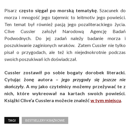
Pisarz
często sięgał po morską tematykę
. Szacunek do
morza i mnogość jego tajemnic to leitmotiv jego powieści.
Ten temat był również pasją jego pozaliterackiego życia.
Clive Cussler założył Narodową Agencję Badań
Podwodnych. Do jej zadań należy badanie morza i
poszukiwanie zaginionych wraków. Zatem Cussler nie tylko
pisał o przygodach, ale też ich niejednokrotnie podczas
swoich poszukiwań ich doświadczał.
Cussler zostawił po sobie bogaty dorobek literacki.
Cytując żonę autora –
jego przygody się jeszcze nie
skończyły
. A my jako czytelnicy możemy przeżywać te z
nich, które wykreował na kartach swoich powieści.
Książki Clive’a Cusslera możecie znaleźć
w tym miejscu
.
TAGI
BESTSELLERY KSIĄŻKOWE