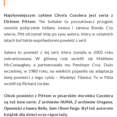
Najsłynniejszym cyklem Clive’a Cusslera jest seria z
Dirkiem Pittem
. Ten bohater to poszukiwacz przygód,
swoiste połączenie Indiany Jonesa i Jamesa Bonda. Czy
wiecie, Pitt otrzymał imię po synu autora, który w ostatnich
latach był także współautorem powieść z serii.
Sahara
to powieść z tej serii, która została w 2005 roku
zekranizowana. W główną rolę wcielili się
Matthew
McConaughey
, a partnerowała mu
Penélope Cruz
. Dużo
wcześniej, w 1980 roku, na wielkich pojawiła się adaptacja
innej powieści z tego cyklu –
Wydobyć Titanica
. Tu w Pitta
wcielił się Richard Jordan.
Obok powieści z Pittem w pisarskim dorobku Cusslera
są też inne serie:
Z archiwów NUMA
,
Z archiwów Oregona
,
Opowieści o Isaacy Bellu
,
Sam i Remi Fargo
. Był też autorem
książek dla dzieci oraz reportaży.