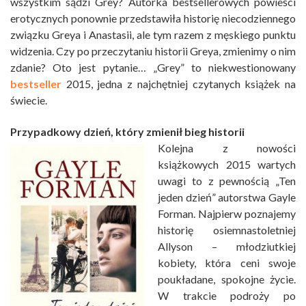
wszystkim sądzi Grey? Autorka bestsellerowych powieści
erotycznych ponownie przedstawiła historię niecodziennego
związku Greya i Anastasii, ale tym razem z męskiego punktu
widzenia. Czy po przeczytaniu historii Greya, zmienimy o nim
zdanie? Oto jest pytanie… „Grey” to niekwestionowany
bestseller
2015, jedna z najchętniej czytanych książek na
świecie.
Przypadkowy dzień, który zmienił bieg historii
Kolejna z nowości
książkowych 2015 wartych
uwagi to z pewnością „Ten
jeden dzień” autorstwa Gayle
Forman. Najpierw poznajemy
historię osiemnastoletniej
Allyson – młodziutkiej
kobiety, która ceni swoje
poukładane, spokojne życie.
W trakcie podroży po