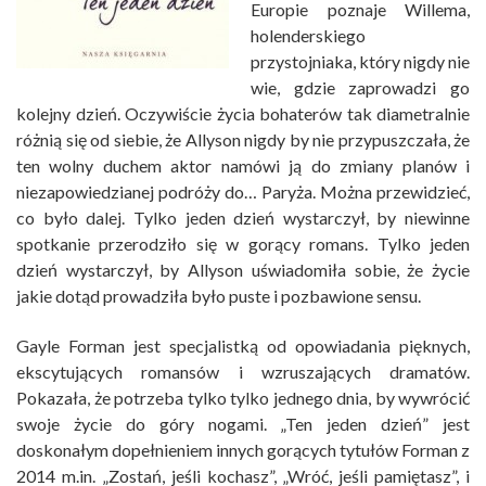
Europie poznaje Willema,
holenderskiego
przystojniaka, który nigdy nie
wie, gdzie zaprowadzi go
kolejny dzień. Oczywiście życia bohaterów tak diametralnie
różnią się od siebie, że Allyson nigdy by nie przypuszczała, że
ten wolny duchem aktor namówi ją do zmiany planów i
niezapowiedzianej podróży do… Paryża. Można przewidzieć,
co było dalej. Tylko jeden dzień wystarczył, by niewinne
spotkanie przerodziło się w gorący romans. Tylko jeden
dzień wystarczył, by Allyson uświadomiła sobie, że życie
jakie dotąd prowadziła było puste i pozbawione sensu.
Gayle Forman jest specjalistką od opowiadania pięknych,
ekscytujących romansów i wzruszających dramatów.
Pokazała, że potrzeba tylko tylko jednego dnia, by wywrócić
swoje życie do góry nogami. „Ten jeden dzień” jest
doskonałym dopełnieniem innych gorących tytułów Forman z
2014 m.in. „Zostań, jeśli kochasz”, „Wróć, jeśli pamiętasz”, i