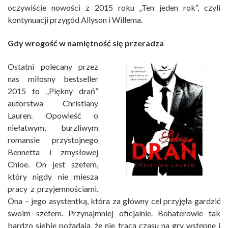
oczywiście nowości z 2015 roku „Ten jeden rok”, czyli
kontynuacji przygód Allyson i Willema.
Gdy wrogość w namiętność się przeradza
Ostatni polecany przez
nas miłosny bestseller
2015 to „Piękny drań”
autorstwa Christiany
Lauren. Opowieść o
niełatwym, burzliwym
romansie przystojnego
Bennetta i zmysłowej
Chloe. On jest szefem,
który nigdy nie miesza
pracy z przyjemnościami.
Ona – jego asystentką, która za główny cel przyjęła gardzić
swoim szefem. Przynajmniej oficjalnie. Bohaterowie tak
bardzo siebie pożądają, że nie tracą czasu na gry wstępne i