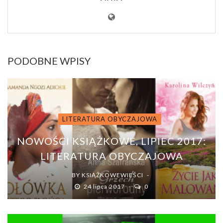
PODOBNE WPISY
LITERATURA OBYCZAJOWA
NOWOŚCI KSIĄŻKOWE, LIPIEC 2017:
LITERATURA OBYCZAJOWA
BY
KSIĄŻKOWEWIEŚCI
24 lipca 2017
0