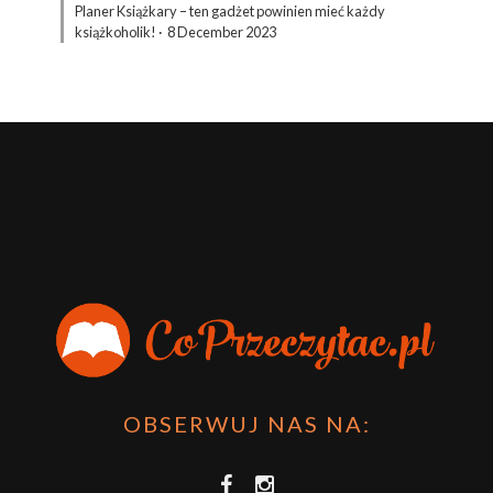
Planer Książkary – ten gadżet powinien mieć każdy
książkoholik!
·
8 December 2023
OBSERWUJ NAS NA: