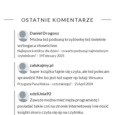
OSTATNIE KOMENTARZE
Daniel Drogosz
Można też podsuną
krzyżówkę
też świetnie
wzbogaca słownictwo
Najlepsze komiksy dla dzieci – co warto podsunąć najmłodszym
czytelnikom?
·
19 February 2025
zalukajmy.pl
Super książka fajnie się czyta, ale też polecam
sprawdzić film bo jest też super np tutaj:
Wirtualna
Przygoda Pana Kleksa – co to takiego?
·
15 April 2024
xdziUnia92
Zawsze można mieć męża programistę i
posiadać takie coś na stronie internetowej i nie nosić
książki skoro czyta się np na czytniku.