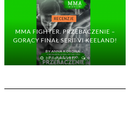
RECENZJE
MMA FIGHTER. PRZEBACZENIE –
GORĄCY FINAŁ SERII VI KEELAND!
BY
ANNA KORONA
30 sierpnia 2017
0