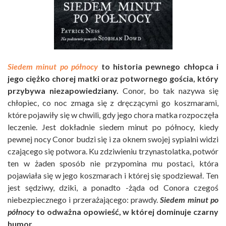
Siedem minut po północy
to historia pewnego chłopca i
jego ciężko chorej matki oraz potwornego gościa, który
przybywa niezapowiedziany.
Conor, bo tak nazywa się
chłopiec, co noc zmaga się z dręczącymi go koszmarami,
które pojawiły się w chwili, gdy jego chora matka rozpoczęła
leczenie. Jest dokładnie siedem minut po północy, kiedy
pewnej nocy Conor budzi się i za oknem swojej sypialni widzi
czającego się potwora. Ku zdziwieniu trzynastolatka, potwór
ten w żaden sposób nie przypomina mu postaci, która
pojawiała się w jego koszmarach i której się spodziewał. Ten
jest sędziwy, dziki, a ponadto -żąda od Conora czegoś
niebezpiecznego i przerażającego: prawdy.
Siedem minut po
północy
to odważna opowieść, w której dominuje czarny
humor.