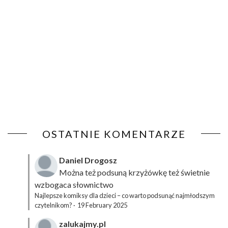
OSTATNIE KOMENTARZE
Daniel Drogosz
Można też podsuną
krzyżówkę
też świetnie
wzbogaca słownictwo
Najlepsze komiksy dla dzieci – co warto podsunąć najmłodszym
czytelnikom?
·
19 February 2025
zalukajmy.pl