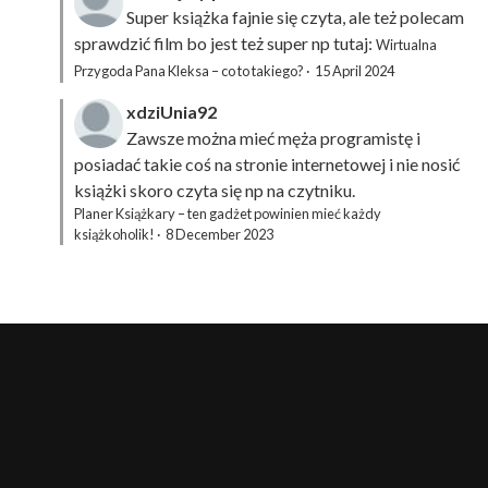
Super książka fajnie się czyta, ale też polecam
sprawdzić film bo jest też super np tutaj:
Wirtualna
Przygoda Pana Kleksa – co to takiego?
·
15 April 2024
xdziUnia92
Zawsze można mieć męża programistę i
posiadać takie coś na stronie internetowej i nie nosić
książki skoro czyta się np na czytniku.
Planer Książkary – ten gadżet powinien mieć każdy
książkoholik!
·
8 December 2023