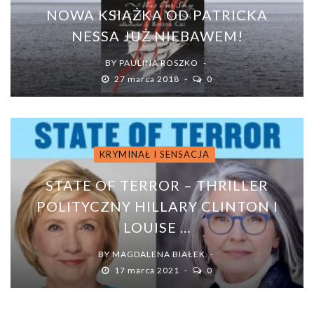
NOWA KSIĄŻKA OD PATRICKA
NESSA JUŻ NIEBAWEM!
BY
PAULINA ROSZKO
27 marca 2018
0
KRYMINAŁ I SENSACJA
STATE OF TERROR – THRILLER
POLITYCZNY HILLARY CLINTON I
LOUISE ...
BY
MAGDALENA BIAŁEK
17 marca 2021
0