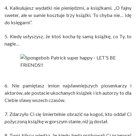
4. Kalkulujesz wydatki nie pieniędzmi, a książkami. „O fajny
sweter, ale w sumie kosztuje trzy książki. To chyba nie… Idę
do księgarni”.
5. Kiedy usłyszysz, że ktoś kocha tę samą książkę, co Ty, to
nagle…
6. Nie pamiętasz imion najsławniejszych piosenkarzy i
aktorów, ale postacie ukochanych książek i ich autorzy to dla
Ciebie sławy wszech czasów.
7. Zdarzyło Ci się śmiertelnie obrazić na kogoś, kto oddał Ci
pożyczoną książkę w gorszym stanie, niż ją dostał.
8. Twoi bliscy wiedzą, że kiedy będą próbowali Ci przerwać