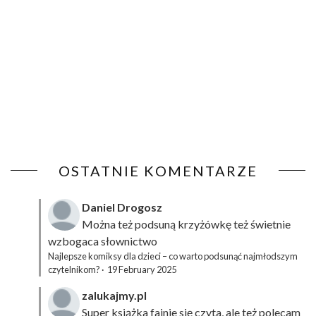
OSTATNIE KOMENTARZE
Daniel Drogosz
Można też podsuną
krzyżówkę
też świetnie
wzbogaca słownictwo
Najlepsze komiksy dla dzieci – co warto podsunąć najmłodszym
czytelnikom?
·
19 February 2025
zalukajmy.pl
Super książka fajnie się czyta, ale też polecam