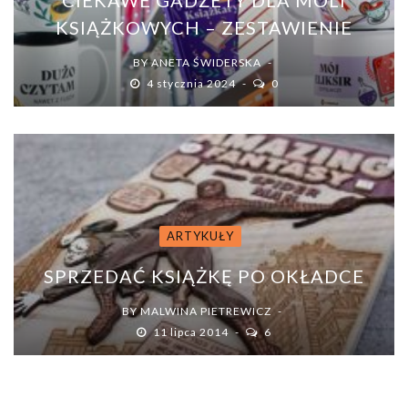
CIEKAWE GADŻETY DLA MOLI
KSIĄŻKOWYCH – ZESTAWIENIE
BY
ANETA ŚWIDERSKA
4 stycznia 2024
0
ARTYKUŁY
SPRZEDAĆ KSIĄŻKĘ PO OKŁADCE
BY
MALWINA PIETREWICZ
11 lipca 2014
6