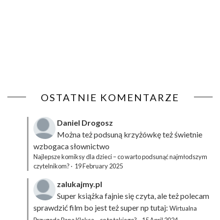
OSTATNIE KOMENTARZE
Daniel Drogosz
Można też podsuną
krzyżówkę
też świetnie
wzbogaca słownictwo
Najlepsze komiksy dla dzieci – co warto podsunąć najmłodszym
czytelnikom?
·
19 February 2025
zalukajmy.pl
Super książka fajnie się czyta, ale też polecam
sprawdzić film bo jest też super np tutaj:
Wirtualna