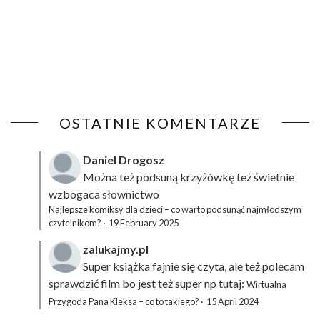
OSTATNIE KOMENTARZE
Daniel Drogosz
Można też podsuną
krzyżówkę
też świetnie
wzbogaca słownictwo
Najlepsze komiksy dla dzieci – co warto podsunąć najmłodszym
czytelnikom?
·
19 February 2025
zalukajmy.pl
Super książka fajnie się czyta, ale też polecam
sprawdzić film bo jest też super np tutaj:
Wirtualna
Przygoda Pana Kleksa – co to takiego?
·
15 April 2024