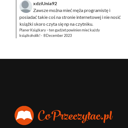
xdziUnia92
Zawsze można mieć męża programistę i
posiadać takie coś na stronie internetowej i nie nosić
książki skoro czyta się np na czytniku.
Planer Książkary – ten gadżet powinien mieć każdy
książkoholik!
·
8 December 2023