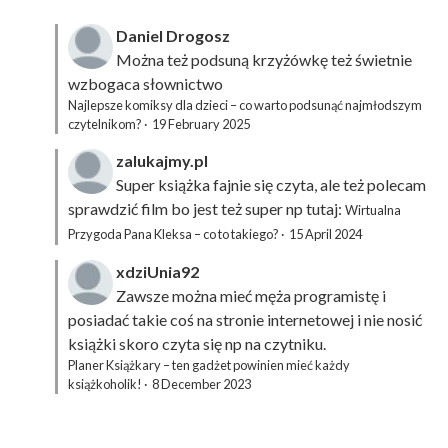
Daniel Drogosz
Można też podsuną
krzyżówkę
też świetnie
wzbogaca słownictwo
Najlepsze komiksy dla dzieci – co warto podsunąć najmłodszym
czytelnikom?
·
19 February 2025
zalukajmy.pl
Super książka fajnie się czyta, ale też polecam
sprawdzić film bo jest też super np tutaj:
Wirtualna
Przygoda Pana Kleksa – co to takiego?
·
15 April 2024
xdziUnia92
Zawsze można mieć męża programistę i
posiadać takie coś na stronie internetowej i nie nosić
książki skoro czyta się np na czytniku.
Planer Książkary – ten gadżet powinien mieć każdy
książkoholik!
·
8 December 2023