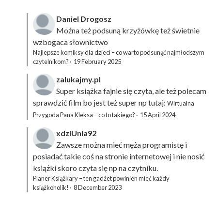
Daniel Drogosz
Można też podsuną
krzyżówkę
też świetnie
wzbogaca słownictwo
Najlepsze komiksy dla dzieci – co warto podsunąć najmłodszym
czytelnikom?
·
19 February 2025
zalukajmy.pl
Super książka fajnie się czyta, ale też polecam
sprawdzić film bo jest też super np tutaj:
Wirtualna
Przygoda Pana Kleksa – co to takiego?
·
15 April 2024
xdziUnia92
Zawsze można mieć męża programistę i
posiadać takie coś na stronie internetowej i nie nosić
książki skoro czyta się np na czytniku.
Planer Książkary – ten gadżet powinien mieć każdy
książkoholik!
·
8 December 2023