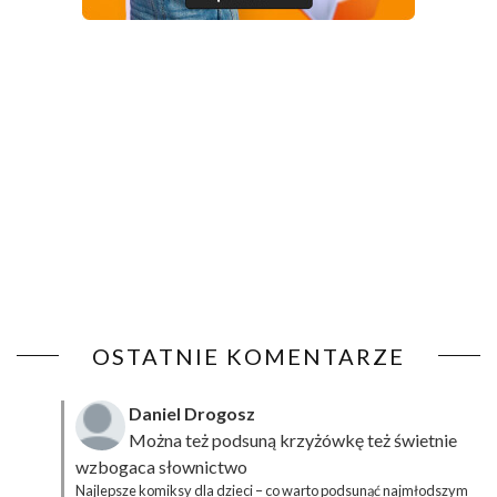
OSTATNIE KOMENTARZE
Daniel Drogosz
Można też podsuną
krzyżówkę
też świetnie
wzbogaca słownictwo
Najlepsze komiksy dla dzieci – co warto podsunąć najmłodszym