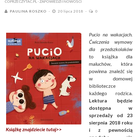
COPRZECZYTAC.PL
- ZAPOWIEDZI I NOWOŚCI
PAULINA ROSZKO
20 lipca 2018
0
Pucio na wakacjach.
Ćwiczenia wymowy
dla przedszkolaków
to książka dla
maluchów, która
powinna znaleźć się
w domowej
biblioteczce
każdego rodzica.
Lektura będzie
dostępna w
sprzedaży od 23
sierpnia 2018 roku
Książkę znajdziecie tutaj>>
i z pewnością