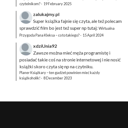
czytelnikom?
·
19 February 2025
zalukajmy.pl
Super książka fajnie się czyta, ale też polecam
sprawdzić film bo jest też super np tutaj:
Wirtualna
Przygoda Pana Kleksa – co to takiego?
·
15 April 2024
xdziUnia92
Zawsze można mieć męża programistę i
posiadać takie coś na stronie internetowej i nie nosić
książki skoro czyta się np na czytniku.
Planer Książkary – ten gadżet powinien mieć każdy
książkoholik!
·
8 December 2023