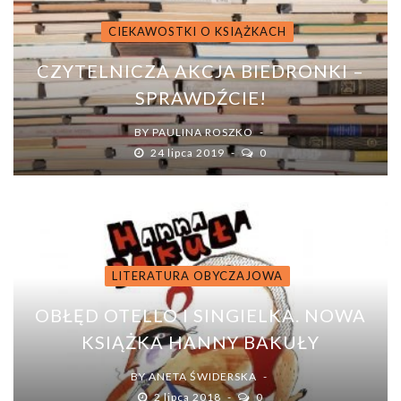
CIEKAWOSTKI O KSIĄŻKACH
CZYTELNICZA AKCJA BIEDRONKI –
SPRAWDŹCIE!
BY
PAULINA ROSZKO
24 lipca 2019
0
LITERATURA OBYCZAJOWA
OBŁĘD OTELLO I SINGIELKA. NOWA
KSIĄŻKA HANNY BAKUŁY
BY
ANETA ŚWIDERSKA
2 lipca 2018
0