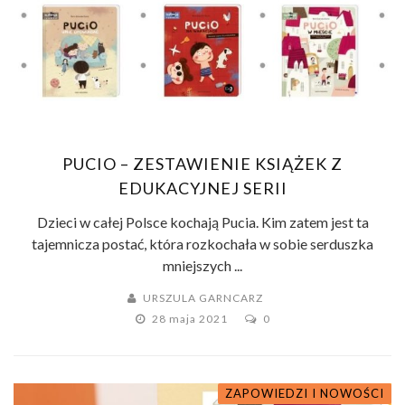
PUCIO – ZESTAWIENIE KSIĄŻEK Z
EDUKACYJNEJ SERII
Dzieci w całej Polsce kochają Pucia. Kim zatem jest ta
tajemnicza postać, która rozkochała w sobie serduszka
mniejszych ...
URSZULA GARNCARZ
28 maja 2021
0
ZAPOWIEDZI I NOWOŚCI