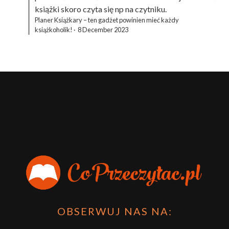
książki skoro czyta się np na czytniku.
Planer Książkary – ten gadżet powinien mieć każdy
książkoholik!
·
8 December 2023
OBSERWUJ NAS NA: