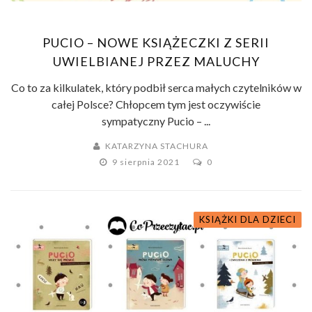
PUCIO – NOWE KSIĄŻECZKI Z SERII
UWIELBIANEJ PRZEZ MALUCHY
Co to za kilkulatek, który podbił serca małych czytelników w
całej Polsce? Chłopcem tym jest oczywiście
sympatyczny Pucio – ...
KATARZYNA STACHURA
9 sierpnia 2021
0
KSIĄŻKI DLA DZIECI