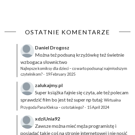
OSTATNIE KOMENTARZE
Daniel Drogosz
Można też podsuną
krzyżówkę
też świetnie
wzbogaca słownictwo
Najlepsze komiksy dla dzieci – co warto podsunąć najmłodszym
czytelnikom?
·
19 February 2025
zalukajmy.pl
Super książka fajnie się czyta, ale też polecam
sprawdzić film bo jest też super np tutaj:
Wirtualna
Przygoda Pana Kleksa – co to takiego?
·
15 April 2024
xdziUnia92
Zawsze można mieć męża programistę i
posiadać takie coś na stronie internetowej i nie nosić