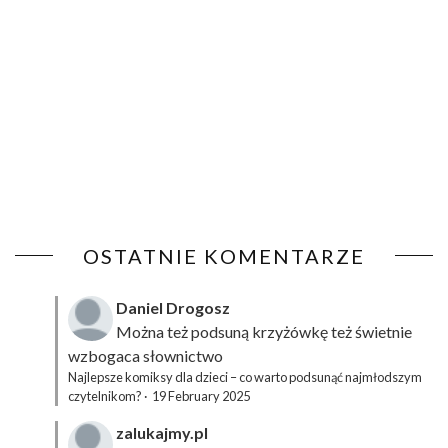
OSTATNIE KOMENTARZE
Daniel Drogosz
Można też podsuną
krzyżówkę
też świetnie
wzbogaca słownictwo
Najlepsze komiksy dla dzieci – co warto podsunąć najmłodszym
czytelnikom?
·
19 February 2025
zalukajmy.pl