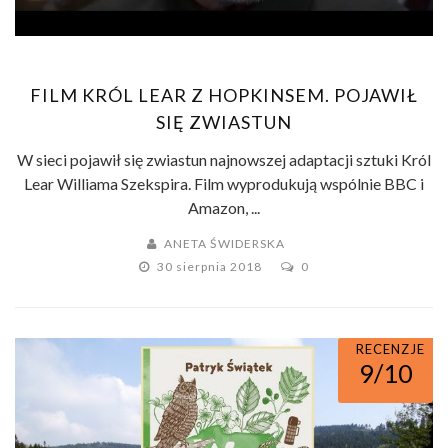
FILM KRÓL LEAR Z HOPKINSEM. POJAWIŁ
SIĘ ZWIASTUN
W sieci pojawił się zwiastun najnowszej adaptacji sztuki Król
Lear Williama Szekspira. Film wyprodukują wspólnie BBC i
Amazon, ...
ANETA ŚWIDERSKA
30 sierpnia 2018
0
RECENZJE
9/10