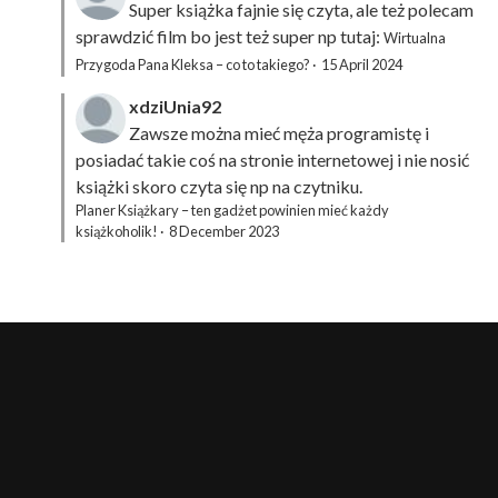
Super książka fajnie się czyta, ale też polecam
sprawdzić film bo jest też super np tutaj:
Wirtualna
Przygoda Pana Kleksa – co to takiego?
·
15 April 2024
xdziUnia92
Zawsze można mieć męża programistę i
posiadać takie coś na stronie internetowej i nie nosić
książki skoro czyta się np na czytniku.
Planer Książkary – ten gadżet powinien mieć każdy
książkoholik!
·
8 December 2023