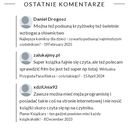
OSTATNIE KOMENTARZE
Daniel Drogosz
Można też podsuną
krzyżówkę
też świetnie
wzbogaca słownictwo
Najlepsze komiksy dla dzieci – co warto podsunąć najmłodszym
czytelnikom?
·
19 February 2025
zalukajmy.pl
Super książka fajnie się czyta, ale też polecam
sprawdzić film bo jest też super np tutaj:
Wirtualna
Przygoda Pana Kleksa – co to takiego?
·
15 April 2024
xdziUnia92
Zawsze można mieć męża programistę i
posiadać takie coś na stronie internetowej i nie nosić
książki skoro czyta się np na czytniku.
Planer Książkary – ten gadżet powinien mieć każdy
książkoholik!
·
8 December 2023