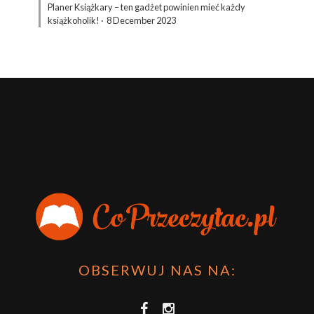
Planer Książkary – ten gadżet powinien mieć każdy
książkoholik!
·
8 December 2023
OBSERWUJ NAS NA: