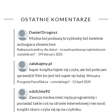
OSTATNIE KOMENTARZE
Daniel Drogosz
Można też podsuną
krzyżówkę
też świetnie
wzbogaca słownictwo
Najlepsze komiksy dla dzieci – co warto podsunąć najmłodszym
czytelnikom?
·
19 February 2025
zalukajmy.pl
Super książka fajnie się czyta, ale też polecam
sprawdzić film bo jest też super np tutaj:
Wirtualna
Przygoda Pana Kleksa – co to takiego?
·
15 April 2024
xdziUnia92
Zawsze można mieć męża programistę i
posiadać takie coś na stronie internetowej i nie nosić
książki skoro czyta się np na czytniku.