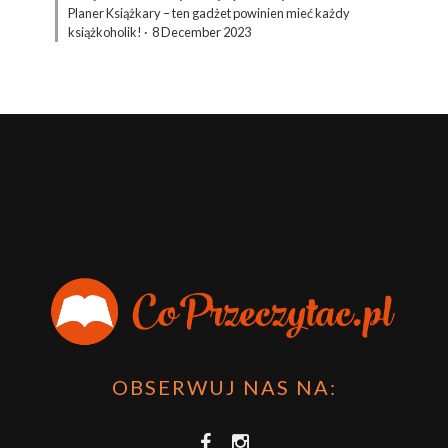
Planer Książkary – ten gadżet powinien mieć każdy
książkoholik!
·
8 December 2023
OBSERWUJ NAS NA: