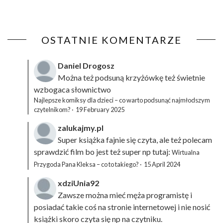
OSTATNIE KOMENTARZE
Daniel Drogosz
Można też podsuną
krzyżówkę
też świetnie
wzbogaca słownictwo
Najlepsze komiksy dla dzieci – co warto podsunąć najmłodszym
czytelnikom?
·
19 February 2025
zalukajmy.pl
Super książka fajnie się czyta, ale też polecam
sprawdzić film bo jest też super np tutaj:
Wirtualna
Przygoda Pana Kleksa – co to takiego?
·
15 April 2024
xdziUnia92
Zawsze można mieć męża programistę i
posiadać takie coś na stronie internetowej i nie nosić
książki skoro czyta się np na czytniku.