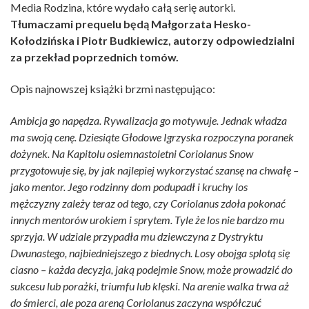
Media Rodzina, które wydało całą serię autorki.
Tłumaczami prequelu będą Małgorzata Hesko-
Kołodzińska i Piotr Budkiewicz, autorzy odpowiedzialni
za przekład poprzednich tomów.
Opis najnowszej książki brzmi następująco:
Ambicja go napędza. Rywalizacja go motywuje. Jednak władza
ma swoją cenę. Dziesiąte Głodowe Igrzyska rozpoczyna poranek
dożynek. Na Kapitolu osiemnastoletni Coriolanus Snow
przygotowuje się, by jak najlepiej wykorzystać szansę na chwałę –
jako mentor. Jego rodzinny dom podupadł i kruchy los
mężczyzny zależy teraz od tego, czy Coriolanus zdoła pokonać
innych mentorów urokiem i sprytem. Tyle że los nie bardzo mu
sprzyja. W udziale przypadła mu dziewczyna z Dystryktu
Dwunastego, najbiedniejszego z biednych. Losy obojga splotą się
ciasno – każda decyzja, jaką podejmie Snow, może prowadzić do
sukcesu lub porażki, triumfu lub klęski. Na arenie walka trwa aż
do śmierci, ale poza areną Coriolanus zaczyna współczuć