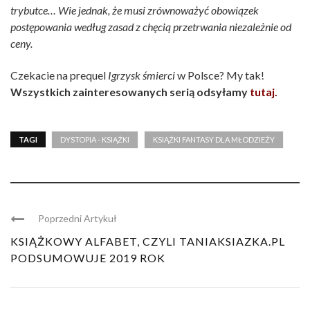
trybutce… Wie jednak, że musi zrównoważyć obowiązek
postępowania według zasad z chęcią przetrwania niezależnie od
ceny.
Czekacie na prequel
Igrzysk śmierci
w Polsce? My tak!
Wszystkich zainteresowanych serią odsyłamy
tutaj.
TAGI
DYSTOPIA - KSIĄŻKI
KSIĄŻKI FANTASY DLA MŁODZIEŻY
Poprzedni Artykuł
KSIĄŻKOWY ALFABET, CZYLI TANIAKSIAZKA.PL
PODSUMOWUJE 2019 ROK