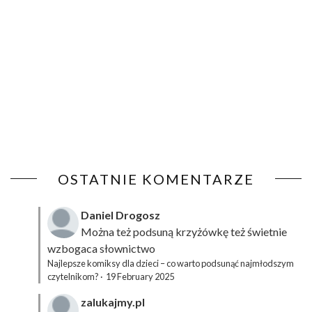
OSTATNIE KOMENTARZE
Daniel Drogosz
Można też podsuną
krzyżówkę
też świetnie
wzbogaca słownictwo
Najlepsze komiksy dla dzieci – co warto podsunąć najmłodszym
czytelnikom?
·
19 February 2025
zalukajmy.pl