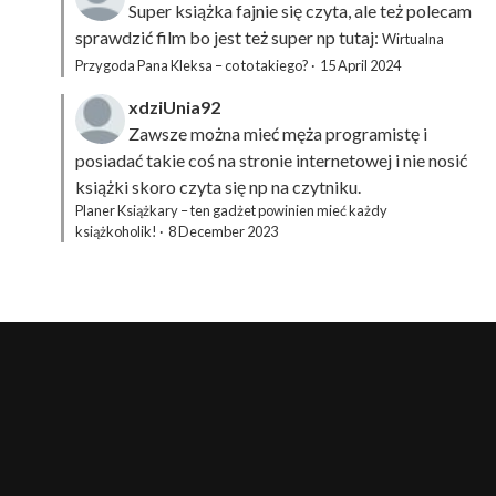
Super książka fajnie się czyta, ale też polecam
sprawdzić film bo jest też super np tutaj:
Wirtualna
Przygoda Pana Kleksa – co to takiego?
·
15 April 2024
xdziUnia92
Zawsze można mieć męża programistę i
posiadać takie coś na stronie internetowej i nie nosić
książki skoro czyta się np na czytniku.
Planer Książkary – ten gadżet powinien mieć każdy
książkoholik!
·
8 December 2023