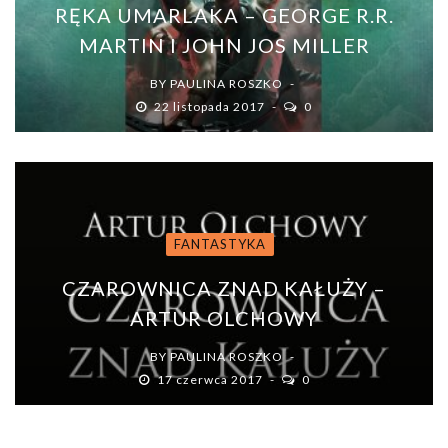
RĘKA UMARLAKA – GEORGE R.R.
MARTIN I JOHN JOS MILLER
BY
PAULINA ROSZKO
22 listopada 2017
0
FANTASTYKA
CZAROWNICA ZNAD KAŁUŻY –
ARTUR OLCHOWY
BY
PAULINA ROSZKO
17 czerwca 2017
0