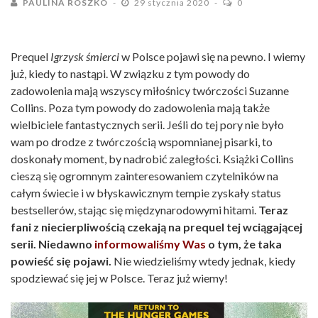
PAULINA ROSZKO
29 stycznia 2020
0
Prequel
Igrzysk śmierci
w Polsce pojawi się na pewno. I wiemy
już, kiedy to nastąpi. W związku z tym powody do
zadowolenia mają wszyscy miłośnicy twórczości Suzanne
Collins. Poza tym powody do zadowolenia mają także
wielbiciele fantastycznych serii. Jeśli do tej pory nie było
wam po drodze z twórczością wspomnianej pisarki, to
doskonały moment, by nadrobić zaległości. Książki Collins
cieszą się ogromnym zainteresowaniem czytelników na
całym świecie i w błyskawicznym tempie zyskały status
bestsellerów, stając się międzynarodowymi hitami.
Teraz
fani z niecierpliwością czekają na prequel tej wciągającej
serii. Niedawno
informowaliśmy Was
o tym, że taka
powieść się pojawi.
Nie wiedzieliśmy wtedy jednak, kiedy
spodziewać się jej w Polsce. Teraz już wiemy!