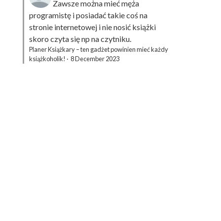
Zawsze można mieć męża
programistę i posiadać takie coś na
stronie internetowej i nie nosić książki
skoro czyta się np na czytniku.
Planer Książkary – ten gadżet powinien mieć każdy
książkoholik!
·
8 December 2023