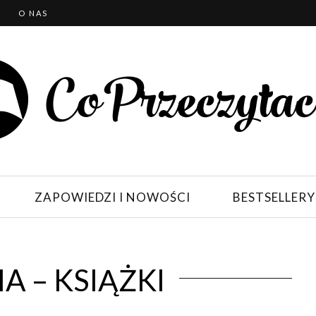
T
O NAS
ZAPOWIEDZI I NOWOŚCI
BESTSELLERY
A – KSIĄŻKI