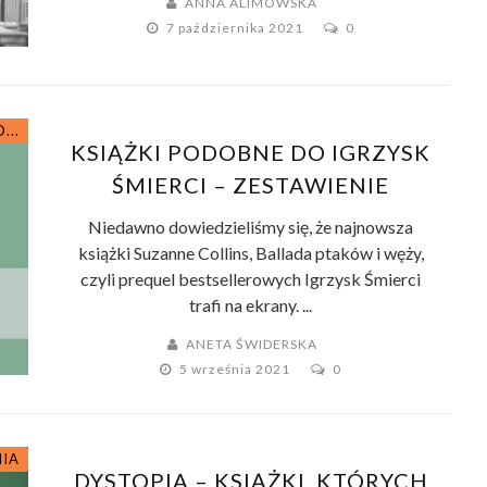
ANNA ALIMOWSKA
7 października 2021
0
...
KSIĄŻKI PODOBNE DO IGRZYSK
ŚMIERCI – ZESTAWIENIE
Niedawno dowiedzieliśmy się, że najnowsza
książki Suzanne Collins, Ballada ptaków i węży,
czyli prequel bestsellerowych Igrzysk Śmierci
trafi na ekrany. ...
ANETA ŚWIDERSKA
5 września 2021
0
NIA
DYSTOPIA – KSIĄŻKI, KTÓRYCH