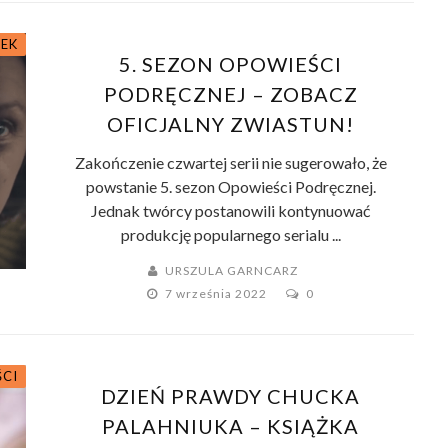
ŻEK
5. SEZON OPOWIEŚCI
PODRĘCZNEJ – ZOBACZ
OFICJALNY ZWIASTUN!
Zakończenie czwartej serii nie sugerowało, że
powstanie 5. sezon Opowieści Podręcznej.
Jednak twórcy postanowili kontynuować
produkcję popularnego serialu ...
URSZULA GARNCARZ
7 września 2022
0
ŚCI
DZIEŃ PRAWDY CHUCKA
PALAHNIUKA – KSIĄŻKA