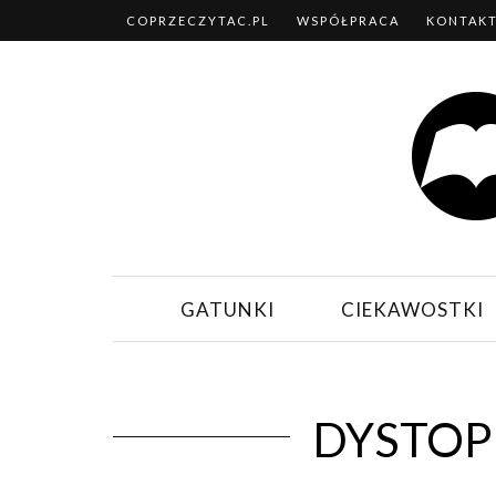
COPRZECZYTAC.PL
WSPÓŁPRACA
KONTAK
GATUNKI
CIEKAWOSTKI
DYSTOPI