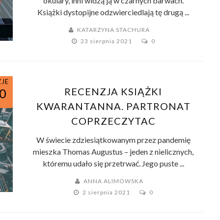
okulary, inni widzą ją w czarnych barwach.
Książki dystopijne odzwierciedlają tę drugą ...
KATARZYNA STACHURA
23 sierpnia 2021
0
ZJE
RECENZJA KSIĄŻKI
0
KWARANTANNA. PARTRONAT
COPRZECZYTAC
W świecie zdziesiątkowanym przez pandemię
mieszka Thomas Augustus – jeden z nielicznych,
któremu udało się przetrwać. Jego puste ...
ANNA ALIMOWSKA
2 sierpnia 2021
0