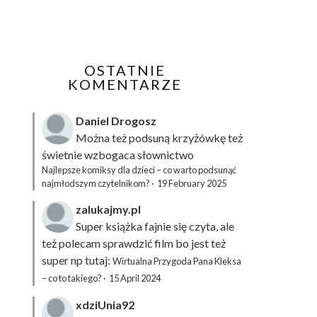
OSTATNIE
KOMENTARZE
Daniel Drogosz
Można też podsuną
krzyżówkę
też
świetnie wzbogaca słownictwo
Najlepsze komiksy dla dzieci – co warto podsunąć
najmłodszym czytelnikom?
·
19 February 2025
zalukajmy.pl
Super książka fajnie się czyta, ale
też polecam sprawdzić film bo jest też
super np tutaj:
Wirtualna Przygoda Pana Kleksa
– co to takiego?
·
15 April 2024
xdziUnia92