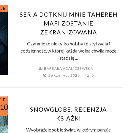
CJE
SERIA DOTKNIJ MNIE TAHEREH
MAFI ZOSTANIE
ZEKRANIZOWANA
Czytanie to nie tylko hobby to styl życia i
codzienność, w której każda wolna chwila może
stać się ...
BARBARA ADAMCZEWSKA
26 czerwca 2026
0
ZJE
/10
SNOWGLOBE: RECENZJA
KSIĄŻKI
Wyobraźcie sobie świat, w którym panuje