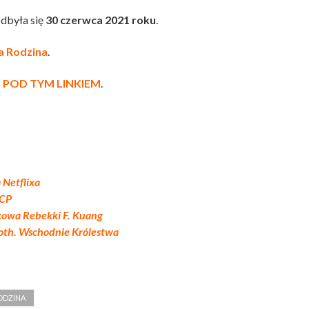
odbyła się
30 czerwca 2021 roku
.
a Rodzina
.
e
POD TYM LINKIEM
.
 Netflixa
 CP
akowa Rebekki F. Kuang
roth. Wschodnie Królestwa
ODZINA