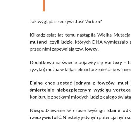
Jak wygląda rzeczywistość
Vortexu
?
Kilkadziesiąt lat temu nastąpiła Wielka Mutacja
mutanci
, czyli ludzie, których DNA wymieszało s
przed nimi zapewniają tzw.
łowcy
.
Dodatkowo na świecie pojawiły się
vortexy
– t
ryzyko) można w kilka sekund przenieść się w inne 
Elaine chce zostać jednym z łowców, musi 
śmiertelnie niebezpiecznym wyścigu vortexam
konkuruje z setkami młodych ludzi z całego świata
Niespodziewanie w czasie wyścigu
Elaine od
rzeczywistość
. Niestety jedynym potencjalnym so