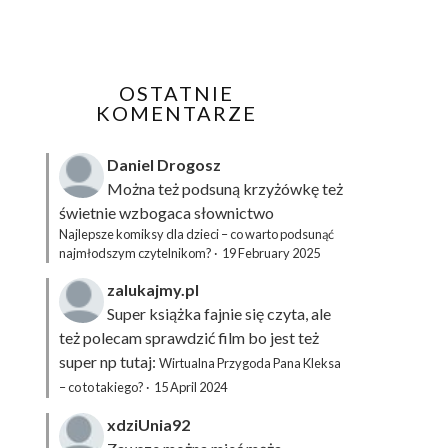
OSTATNIE
KOMENTARZE
Daniel Drogosz
Można też podsuną
krzyżówkę
też
świetnie wzbogaca słownictwo
Najlepsze komiksy dla dzieci – co warto podsunąć
najmłodszym czytelnikom?
·
19 February 2025
zalukajmy.pl
Super książka fajnie się czyta, ale
też polecam sprawdzić film bo jest też
super np tutaj:
Wirtualna Przygoda Pana Kleksa
– co to takiego?
·
15 April 2024
xdziUnia92