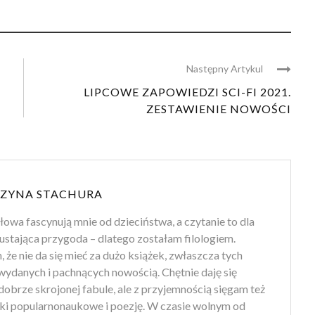
Następny Artykul
LIPCOWE ZAPOWIEDZI SCI-FI 2021.
ZESTAWIENIE NOWOŚCI
ZYNA STACHURA
słowa fascynują mnie od dzieciństwa, a czytanie to dla
ustająca przygoda – dlatego zostałam filologiem.
że nie da się mieć za dużo książek, zwłaszcza tych
wydanych i pachnących nowością. Chętnie daję się
obrze skrojonej fabule, ale z przyjemnością sięgam też
żki popularnonaukowe i poezję. W czasie wolnym od