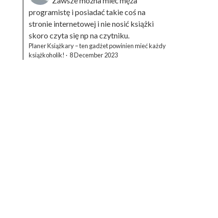
Zawsze można mieć męża
programistę i posiadać takie coś na
stronie internetowej i nie nosić książki
skoro czyta się np na czytniku.
Planer Książkary – ten gadżet powinien mieć każdy
książkoholik!
·
8 December 2023