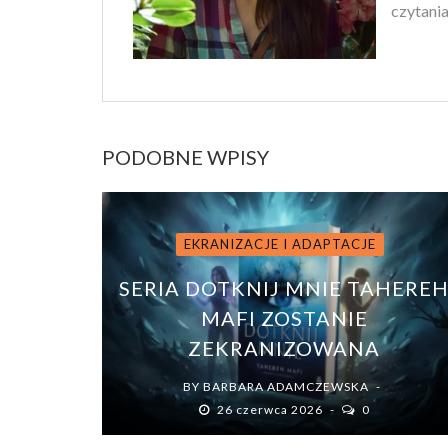
czytania
PODOBNE WPISY
EKRANIZACJE I ADAPTACJE
SERIA DOTKNIJ MNIE TAHERE
MAFI ZOSTANIE
ZEKRANIZOWANA
BY
BARBARA ADAMCZEWSKA
26 czerwca 2026
0