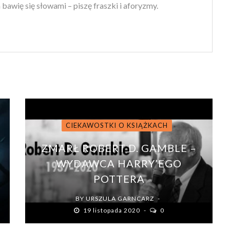
 bawię się słowami – piszę fraszki i aforyzmy.
CIEKAWOSTKI O KSIĄŻKACH
H
ZMARŁ ROBERT D. GAMBLE –
WYDAWCA HARRY’EGO
POTTERA
BY
URSZULA GARNCARZ
19 listopada 2020
0