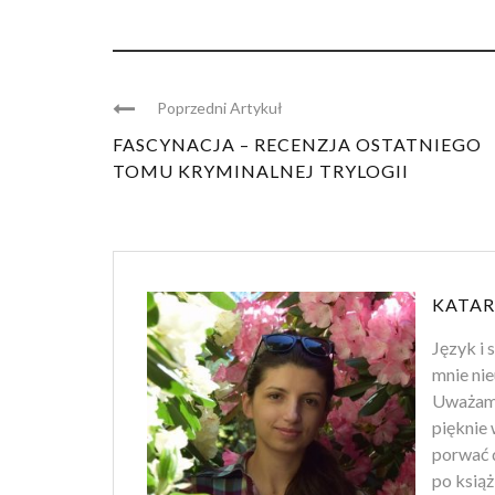
Poprzedni Artykuł
FASCYNACJA – RECENZJA OSTATNIEGO
TOMU KRYMINALNEJ TRYLOGII
KATAR
Język i 
mnie nie
Uważam, 
pięknie 
porwać d
po ksią