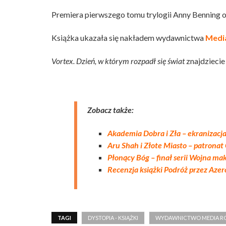
Premiera pierwszego tomu trylogii Anny Benning 
Książka ukazała się nakładem wydawnictwa
Medi
Vortex. Dzień, w którym rozpadł się świat
znajdzieci
Zobacz także:
Akademia Dobra i Zła – ekranizacja
Aru Shah i Złote Miasto – patronat
Płonący Bóg – finał serii Wojna m
Recenzja książki Podróż przez Aze
TAGI
DYSTOPIA - KSIĄŻKI
WYDAWNICTWO MEDIA R