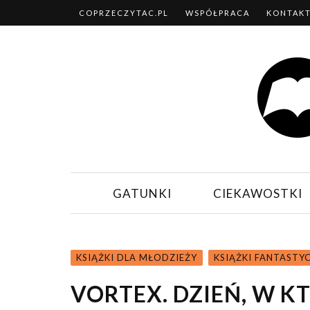
COPRZECZYTAC.PL
WSPÓŁPRACA
KONTAK
GATUNKI
CIEKAWOSTKI
KSIĄŻKI DLA MŁODZIEŻY
KSIĄŻKI FANTASTY
VORTEX. DZIEŃ, W K