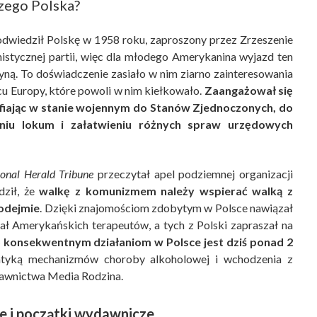
zego Polska?
odwiedził Polskę w 1958 roku, zaproszony przez Zrzeszenie
istycznej partii, więc dla młodego Amerykanina wyjazd ten
tyną. To doświadczenie zasiało w nim ziarno zainteresowania
cu Europy, które powoli w nim kiełkowało.
Zaangażował się
afiając w stanie wojennym do Stanów Zjednoczonych, do
niu lokum i załatwieniu różnych spraw urzędowych
ional Herald Tribune
przeczytał apel podziemnej organizacji
dził, że
walkę z komunizmem należy wspierać walką z
podejmie
. Dzięki znajomościom zdobytym w Polsce nawiązał
ał Amerykańskich terapeutów, a tych z Polski zapraszał na
o konsekwentnym działaniom w Polsce jest dziś ponad 2
matyką mechanizmów choroby alkoholowej i wchodzenia z
dawnictwa Media Rodzina.
e i początki wydawnicze