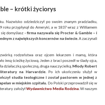
le – krótki życiorys
ku. Nazwisko odziedziczył po swoim znanym pradziadku,
19 roku przypłynął do Ameryki, a w 1837 wraz z Williamem
e się domyślasz –
firma nazywała się Procter & Gamble – i
t jednym z największych koncernów na świecie
. A zaczynali
zwórką rodzeństwa oraz ojcem lekarzem i mamą, która
 inną ścieżkę życiową. Jeden z braci poszedł w ślady ojca,
tała działaczką społeczną, druga nauczycielką.
Młody Robert
iteratury na Harvardzie
. Po ich ukończeniu służył w
czył studia teologiczne i został pastorem w jednej z
kapelan w miejskim szpitalu.
Do Polski przeprowadził się w
teratury założył
Wydawnictwo Media Rodzina
. W naszym