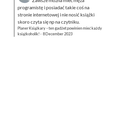
Zawsze można mieć męża
programistę i posiadać takie coś na
stronie internetowej i nie nosić książki
skoro czyta się np na czytniku.
Planer Książkary – ten gadżet powinien mieć każdy
książkoholik!
·
8 December 2023