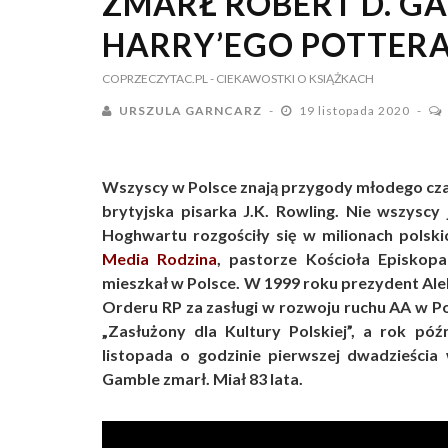
ZMARŁ ROBERT D. G
HARRY’EGO POTTER
COPRZECZYTAC.PL
- CIEKAWOSTKI O KSIĄŻKACH
URSZULA GARNCARZ
19 listopada 2020
Wszyscy w Polsce znają przygody młodego czar
brytyjska pisarka J.K. Rowling. Nie wszyscy
Hoghwartu rozgościły się w milionach pols
Media Rodzina
, pastorze Kościoła Episkopa
mieszkał w Polsce. W 1999 roku prezydent Al
Orderu RP za zasługi w rozwoju ruchu AA w P
„Zasłużony dla Kultury Polskiej”, a rok póź
listopada o godzinie pierwszej dwadzieścia
Gamble zmarł. Miał 83 lata.