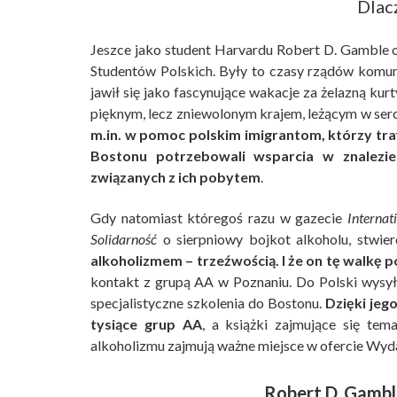
Dlac
Jeszce jako student Harvardu Robert D. Gamble 
Studentów Polskich. Były to czasy rządów komun
jawił się jako fascynujące wakacje za żelazną kur
pięknym, lecz zniewolonym krajem, leżącym w ser
m.in. w pomoc polskim imigrantom, którzy tr
Bostonu potrzebowali wsparcia w znalezie
związanych z ich pobytem
.
Gdy natomiast któregoś razu w gazecie
Internat
Solidarność
o sierpniowy bojkot alkoholu, stwier
alkoholizmem – trzeźwością. I że on tę walkę 
kontakt z grupą AA w Poznaniu. Do Polski wysył
specjalistyczne szkolenia do Bostonu.
Dzięki jeg
tysiące grup AA
, a książki zajmujące się te
alkoholizmu zajmują ważne miejsce w ofercie Wy
Robert D. Gambl