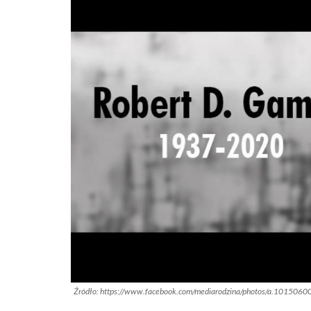
Źródło: https://www.facebook.com/mediarodzina/photos/a.101