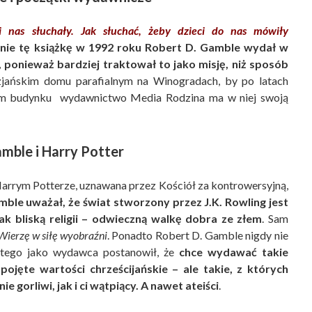
 nas słuchały. Jak słuchać, żeby dzieci do nas mówiły
nie tę książkę w 1992 roku Robert D. Gamble wydał w
e, ponieważ bardziej traktował to jako misję, niż sposób
zjańskim domu parafialnym na Winogradach, by po latach
 tym budynku wydawnictwo Media Rodzina ma w niej swoją
amble i Harry Potter
, Harrym Potterze, uznawana przez Kościół za kontrowersyjną,
ble uważał, że świat stworzony przez J.K. Rowling jest
k bliską religii – odwieczną walkę dobra ze złem
. Sam
Wierzę w siłę wyobraźni
. Ponadto Robert D. Gamble nigdy nie
latego jako wydawca postanowił, że
chce wydawać takie
ojęte wartości chrześcijańskie – ale takie, z których
 gorliwi, jak i ci wątpiący. A nawet ateiści
.