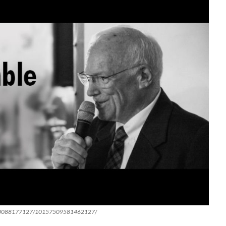
50600088177127/10157509581462127/