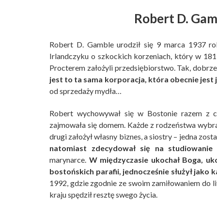
Robert D. Gamb
Robert D. Gamble urodził się 9 marca 1937 ro
Irlandczyku o szkockich korzeniach, który w 18
Procterem założyli przedsiębiorstwo. Tak, dobrz
jest to ta sama korporacja, która obecnie jes
od sprzedaży mydła…
Robert wychowywał się w Bostonie razem z c
zajmowała się domem. Każde z rodzeństwa wybrało
drugi założył własny biznes, a siostry – jedna zos
natomiast zdecydował się na studiowanie l
marynarce.
W międzyczasie ukochał Boga, ukoń
bostońskich parafii, jednocześnie służył jako 
1992, gdzie zgodnie ze swoim zamiłowaniem do li
kraju spędził resztę swego życia.