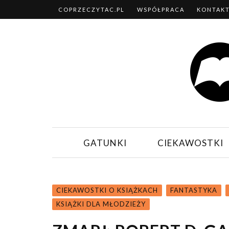
COPRZECZYTAC.PL
WSPÓŁPRACA
KONTAK
GATUNKI
CIEKAWOSTKI
CIEKAWOSTKI O KSIĄŻKACH
FANTASTYKA
KSIĄŻKI DLA MŁODZIEŻY