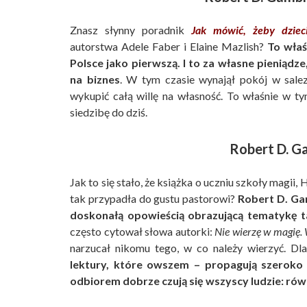
Znasz słynny poradnik
Jak mówić, żeby dzieci
autorstwa Adele Faber i Elaine Mazlish?
To właś
Polsce jako pierwszą. I to za własne pieniądz
na biznes
. W tym czasie wynajął pokój w sale
wykupić całą willę na własność. To właśnie w
siedzibę do dziś.
Robert D. G
Jak to się stało, że książka o uczniu szkoły magii
tak przypadła do gustu pastorowi?
Robert D. Gam
doskonałą opowieścią obrazującą tematykę ta
często cytował słowa autorki:
Nie wierzę w magię. 
narzucał nikomu tego, w co należy wierzyć. D
lektury, które owszem – propagują szeroko p
odbiorem dobrze czują się wszyscy ludzie: równie