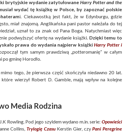
ski brytyjskie wydanie zatytułowane
Harry Potter and the
e musiał wydać tę książkę w Polsce, by zapoznać polskie
bohateram
i. Ciekawostką jest fakt, że w Edynburgu, gdzie
sto, miał znajomą. Anglikańska pani pastor należała do tej
owiedział, uznał to za znak od Pana Boga. Natychmiast więc
znie podwyższyć ofertę na wydanie książki.
Dzięki temu to
skało prawa do wydania najpierw książki
Harry Potter i
ozpoczął tym samym prawdziwą „potteromanię” w całym
i po gminę Horodło.
, mimo tego, że pierwsza część skończyła niedawno 20 lat.
 w które wierzył Robert D. Gamble, mają wpływ na kolejne
o Media Rodzina
.K Rowling. Pod jego szyldem wydano m.in. serie:
Opowieści
anne Collins,
Trylogię Czasu
Kerstin Gier, czy
Pani Peregrine