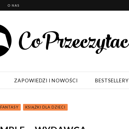
T
O NAS
ZAPOWIEDZI I NOWOŚCI
BESTSELLERY
FANTASY
KSIĄŻKI DLA DZIECI