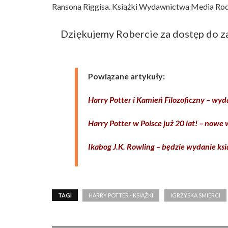
Ransona Riggisa. Książki Wydawnictwa Media Rod
Dziękujemy Robercie za dostęp do z
Powiązane artykuły:
Harry Potter i Kamień Filozoficzny – wy
Harry Potter w Polsce już 20 lat! – nowe
Ikabog J.K. Rowling – będzie wydanie ks
TAGI
HARRY POTTER - KSIĄŻKI
IGRZYSKA SMIERCI