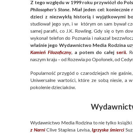
Z tego względu w 1999 roku przywiózł do Pol
Philosopher’s Stone
. Miał jeden cel: konieczni
dzieci z niezwykłą historią i wyjątkowymi 
studiował jego syn, i w którym on sam bywał czę
samej parafii, co J.K. Rowling. Gdy się o tym d
wykonał telefon do Poznania i nakazał bezzwłoc
właśnie jego Wydawnictwo Media Rodzina uzy
Kamień Filozoficzny
,
a potem do całej
serii
.
R
naszym kraju – od Rozewia po Opołonek, od Cedyn
Popularność przygód o czarodziejach nie gaśnie
Uniwersalne wartości, które ze sobą niesie, a
pokolenie dzieciaków.
Wydawnictw
Wydawnictwo Media Rodzina to nie tylko książki J
z Narni
Clive Staplesa Levisa,
Igrzyska śmierci
Suz