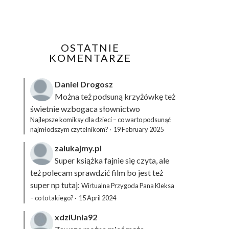
OSTATNIE
KOMENTARZE
Daniel Drogosz
Można też podsuną
krzyżówkę
też
świetnie wzbogaca słownictwo
Najlepsze komiksy dla dzieci – co warto podsunąć
najmłodszym czytelnikom?
·
19 February 2025
zalukajmy.pl
Super książka fajnie się czyta, ale
też polecam sprawdzić film bo jest też
super np tutaj:
Wirtualna Przygoda Pana Kleksa
– co to takiego?
·
15 April 2024
xdziUnia92