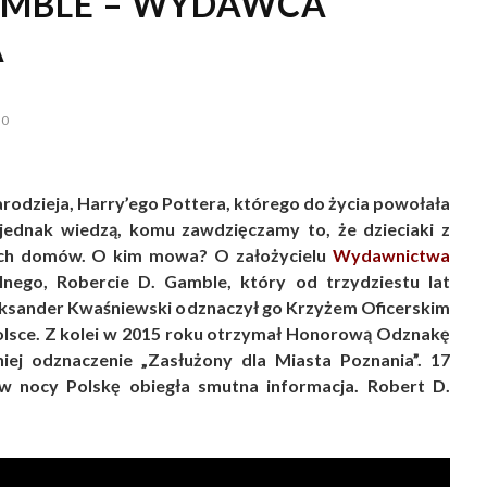
AMBLE – WYDAWCA
A
0
odzieja, Harry’ego Pottera, którego do życia powołała
 jednak wiedzą, komu zawdzięczamy to, że dzieciaki z
kich domów. O kim mowa? O założycielu
Wydawnictwa
lnego, Robercie D. Gamble, który od trzydziestu lat
eksander Kwaśniewski odznaczył go Krzyżem Oficerskim
olsce. Z kolei w 2015 roku otrzymał Honorową Odznakę
niej odznaczenie „Zasłużony dla Miasta Poznania”. 17
 w nocy Polskę obiegła smutna informacja. Robert D.