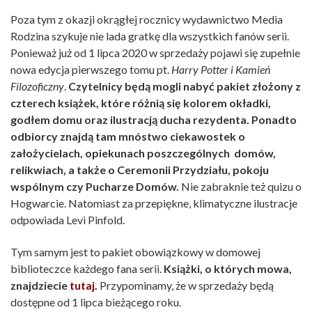
Poza tym z okazji okrągłej rocznicy wydawnictwo Media
Rodzina szykuje nie lada gratkę dla wszystkich fanów serii.
Ponieważ już od 1 lipca 2020 w sprzedaży pojawi się zupełnie
nowa edycja pierwszego tomu pt.
Harry Potter i Kamień
Filozoficzny
.
Czytelnicy będą mogli nabyć pakiet złożony z
czterech książek, które różnią się kolorem okładki,
godłem domu oraz ilustracją ducha rezydenta. Ponadto
odbiorcy znajdą tam mnóstwo ciekawostek o
założycielach, opiekunach poszczególnych domów,
relikwiach, a także o Ceremonii Przydziału, pokoju
wspólnym czy Pucharze Domów.
Nie zabraknie też quizu o
Hogwarcie. Natomiast za przepiękne, klimatyczne ilustracje
odpowiada Levi Pinfold.
Tym samym jest to pakiet obowiązkowy w domowej
biblioteczce każdego fana serii.
Książki, o których mowa,
znajdziecie
tutaj.
Przypominamy, że w sprzedaży będą
dostępne od 1 lipca bieżącego roku.