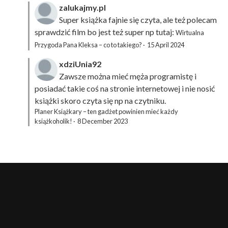
zalukajmy.pl
Super książka fajnie się czyta, ale też polecam
sprawdzić film bo jest też super np tutaj:
Wirtualna
Przygoda Pana Kleksa – co to takiego?
·
15 April 2024
xdziUnia92
Zawsze można mieć męża programistę i
posiadać takie coś na stronie internetowej i nie nosić
książki skoro czyta się np na czytniku.
Planer Książkary – ten gadżet powinien mieć każdy
książkoholik!
·
8 December 2023