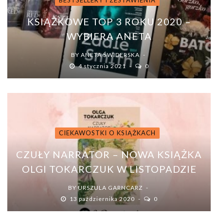
BESTSELLERY I ZESTAWIENIA
KSIĄŻKOWE TOP 3 ROKU 2020 –
WYBIERA ANETA
BY
ANETA ŚWIDERSKA
4 stycznia 2021
0
CIEKAWOSTKI O KSIĄŻKACH
CZUŁY NARRATOR – NOWA KSIĄŻKA
OLGI TOKARCZUK W LISTOPADZIE
BY
URSZULA GARNCARZ
13 października 2020
0