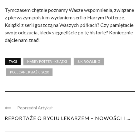
Tymczasem chętnie poznamy Wasze wspomnienia, związane
z pierwszym polskim wydaniem serii o Harrym Potterze.
Książki z serii goszczą na Waszych półkach? Czy pamiętacie
swoje odczucia, kiedy sięgnęliście po tę historię? Koniecznie
dajcie nam znać!
TAGI
HARRY POTTER - KSIĄŻKI
J. K. ROWLING
POLECANE KSIĄŻKI 2020
Poprzedni Artykuł
REPORTAŻE O BYCIU LEKARZEM – NOWOŚCI I ...