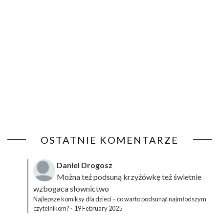
OSTATNIE KOMENTARZE
Daniel Drogosz
Można też podsuną
krzyżówkę
też świetnie
wzbogaca słownictwo
Najlepsze komiksy dla dzieci – co warto podsunąć najmłodszym
czytelnikom?
·
19 February 2025