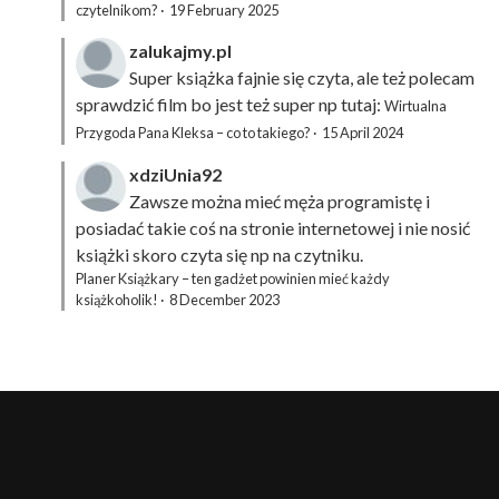
czytelnikom?
·
19 February 2025
zalukajmy.pl
Super książka fajnie się czyta, ale też polecam
sprawdzić film bo jest też super np tutaj:
Wirtualna
Przygoda Pana Kleksa – co to takiego?
·
15 April 2024
xdziUnia92
Zawsze można mieć męża programistę i
posiadać takie coś na stronie internetowej i nie nosić
książki skoro czyta się np na czytniku.
Planer Książkary – ten gadżet powinien mieć każdy
książkoholik!
·
8 December 2023