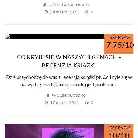
URSZULA GARNCARZ
24 marca 2021
0
RECENZJE
7.75/10
CO KRYJE SIĘ W NASZYCH GENACH –
RECENZJA KSIĄŻKI
Dziś przychodzę do was z recenzją książki pt. Co kryje się w
naszych genach, której autorką jest profesor ...
PAULINA ROSZKO
17 marca 2021
0
RECENZJE
10/10