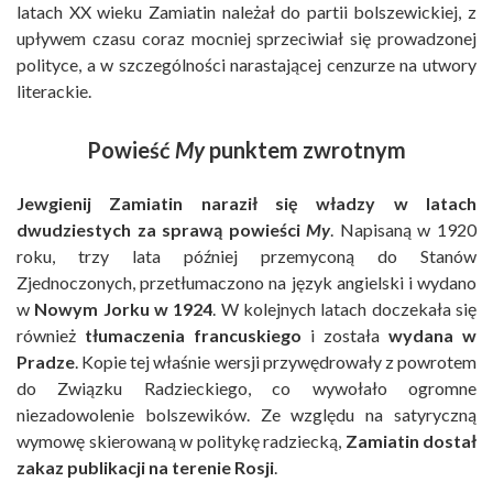
latach XX wieku Zamiatin należał do partii bolszewickiej, z
upływem czasu coraz mocniej sprzeciwiał się prowadzonej
polityce, a w szczególności narastającej cenzurze na utwory
literackie.
Powieść
My
punktem zwrotnym
Jewgienij Zamiatin naraził się władzy w latach
dwudziestych za sprawą powieści
My
. Napisaną w 1920
roku, trzy lata później przemyconą do Stanów
Zjednoczonych, przetłumaczono na język angielski i wydano
w
Nowym Jorku w 1924
. W kolejnych latach doczekała się
również
tłumaczenia francuskiego
i została
wydana w
Pradze
. Kopie tej właśnie wersji przywędrowały z powrotem
do Związku Radzieckiego, co wywołało ogromne
niezadowolenie bolszewików. Ze względu na satyryczną
wymowę skierowaną w politykę radziecką,
Zamiatin dostał
zakaz publikacji na terenie Rosji
.