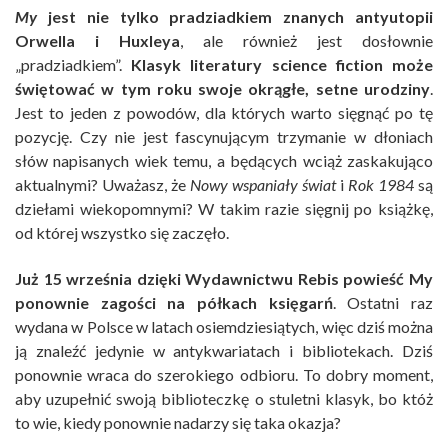
My
jest nie tylko pradziadkiem znanych antyutopii
Orwella i Huxleya
, ale również jest dosłownie
„pradziadkiem”.
Klasyk literatury science fiction może
świętować w tym roku swoje okrągłe, setne urodziny
.
Jest to jeden z powodów, dla których warto sięgnąć po tę
pozycję. Czy nie jest fascynującym trzymanie w dłoniach
słów napisanych wiek temu, a będących wciąż zaskakująco
aktualnymi? Uważasz, że
Nowy wspaniały świat
i
Rok 1984
są
dziełami wiekopomnymi? W takim razie sięgnij po książkę,
od której wszystko się zaczęło.
Już 15 września dzięki Wydawnictwu Rebis powieść My
ponownie zagości na półkach księgarń
. Ostatni raz
wydana w Polsce w latach osiemdziesiątych, więc dziś można
ją znaleźć jedynie w antykwariatach i bibliotekach. Dziś
ponownie wraca do szerokiego odbioru. To dobry moment,
aby uzupełnić swoją biblioteczkę o stuletni klasyk, bo któż
to wie, kiedy ponownie nadarzy się taka okazja?