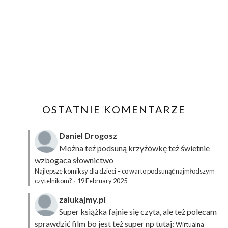
OSTATNIE KOMENTARZE
Daniel Drogosz
Można też podsuną
krzyżówkę
też świetnie
wzbogaca słownictwo
Najlepsze komiksy dla dzieci – co warto podsunąć najmłodszym
czytelnikom?
·
19 February 2025
zalukajmy.pl
Super książka fajnie się czyta, ale też polecam
sprawdzić film bo jest też super np tutaj:
Wirtualna