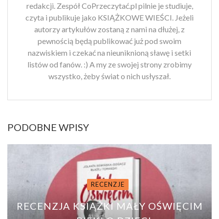
redakcji. Zespół CoPrzeczytać.pl pilnie je studiuje,
czyta i publikuje jako KSIĄŻKOWE WIEŚCI. Jeżeli
autorzy artykułów zostaną z nami na dłużej, z
pewnością będą publikować już pod swoim
nazwiskiem i czekać na nieuniknioną sławę i setki
listów od fanów. :) A my ze swojej strony zrobimy
wszystko, żeby świat o nich usłyszał.
PODOBNE WPISY
RECENZJE
RECENZJA KSIĄŻKI MAŁY OŚWIĘCIM