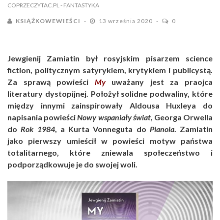
COPRZECZYTAC.PL
- FANTASTYKA
KSIĄŻKOWEWIEŚCI
13 września 2020
0
Jewgienij Zamiatin był rosyjskim pisarzem science
fiction, politycznym satyrykiem, krytykiem i publicystą.
Za sprawą powieści
My
uważany jest za praojca
literatury dystopijnej. Położył solidne podwaliny, które
między innymi zainspirowały Aldousa Huxleya do
napisania powieści
Nowy wspaniały świat
, Georga Orwella
do
Rok 1984
, a Kurta Vonneguta do
Pianola
. Zamiatin
jako pierwszy umieścił w powieści motyw państwa
totalitarnego, które zniewala społeczeństwo i
podporządkowuje je do swojej woli.