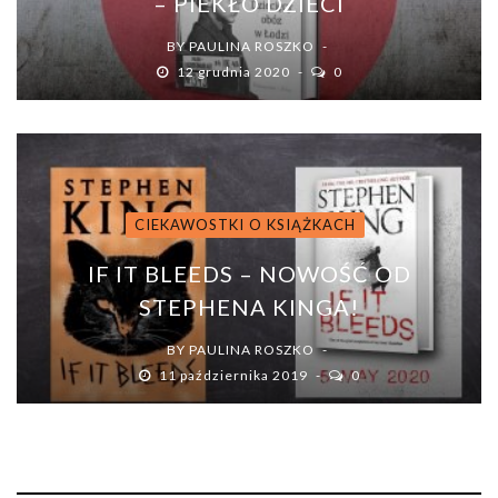
– PIEKŁO DZIECI
BY
PAULINA ROSZKO
12 grudnia 2020
0
CIEKAWOSTKI O KSIĄŻKACH
IF IT BLEEDS – NOWOŚĆ OD
STEPHENA KINGA!
BY
PAULINA ROSZKO
11 października 2019
0