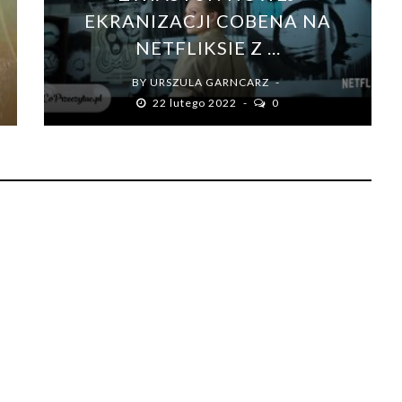
EKRANIZACJI COBENA NA
NETFLIKSIE Z ...
BY
URSZULA GARNCARZ
22 lutego 2022
0