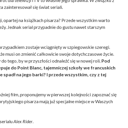
rot dla telewizji ITV to właśnie jego sprawka. W związku z
a zainteresował się świat seriali.
, opartej na książkach pisarza? Przede wszystkim warto
ieży. Jednak serial przypadnie do gustu nawet starszym
 przypadkiem zostaje wciągnięty w szpiegowskie szeregi.
, że musi on zmienić całkowicie swoje dotychczasowe życie.
do tego, by w przyszłości odnaleźć się w nowej roli.
Pod
uje do Point Blanc, tajemniczej szkoły we francuskich
ie spadł na jego barki? I przede wszystkim, czy z tej
źniej film, proponujemy w pierwszej kolejności zapoznać się
rytyjskiego pisarza mają już specjalne miejsce w Waszych
serialu
Alex Rider
.