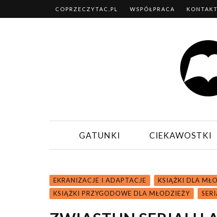
COPRZECZYTAC.PL
WSPÓŁPRACA
KONTAK
GATUNKI
CIEKAWOSTKI
EKRANIZACJE I ADAPTACJE
KSIĄŻKI DLA MŁ
KSIĄŻKI PRZYGODOWE DLA MŁODZIEŻY
SER