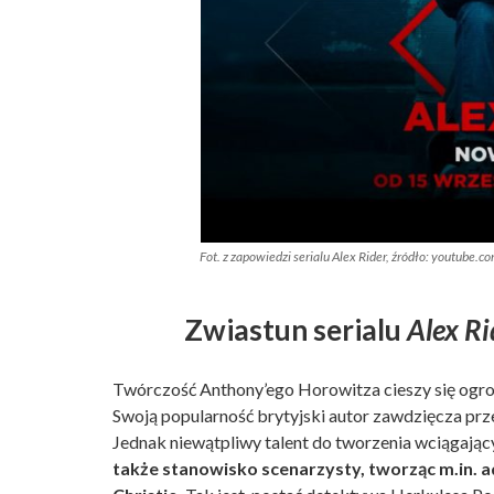
Fot. z zapowiedzi serialu Alex Rider, źródło: youtube.c
Zwiastun serialu
Alex Ri
Twórczość Anthony’ego Horowitza cieszy się ogr
Swoją popularność brytyjski autor zawdzięcza prze
Jednak niewątpliwy talent do tworzenia wciągający
także stanowisko scenarzysty, tworząc m.in. a