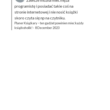
Zawsze można mieć męża
programistę i posiadać takie coś na
stronie internetowej i nie nosić książki
skoro czyta się np na czytniku.
Planer Książkary – ten gadżet powinien mieć każdy
książkoholik!
·
8 December 2023