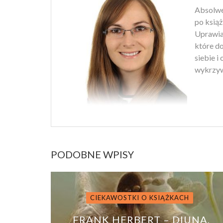
Absolwen
po książ
Uprawiam
które d
siebie i
wykrzyw
PODOBNE WPISY
CIEKAWOSTKI O KSIĄŻKACH
FRANK HERBERT – DIUNA,