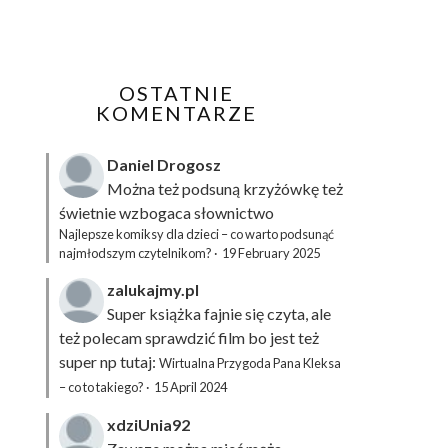
OSTATNIE
KOMENTARZE
Daniel Drogosz
Można też podsuną
krzyżówkę
też
świetnie wzbogaca słownictwo
Najlepsze komiksy dla dzieci – co warto podsunąć
najmłodszym czytelnikom?
·
19 February 2025
zalukajmy.pl
Super książka fajnie się czyta, ale
też polecam sprawdzić film bo jest też
super np tutaj:
Wirtualna Przygoda Pana Kleksa
– co to takiego?
·
15 April 2024
xdziUnia92