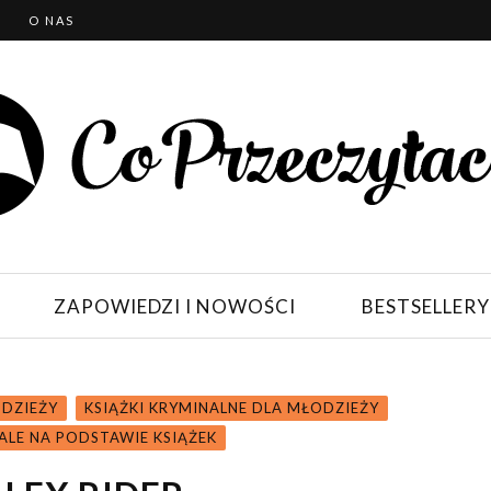
T
O NAS
ZAPOWIEDZI I NOWOŚCI
BESTSELLERY
ODZIEŻY
KSIĄŻKI KRYMINALNE DLA MŁODZIEŻY
IALE NA PODSTAWIE KSIĄŻEK