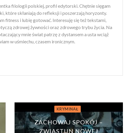
tka filologii polskiej, profil edytorski. Chętnie sięgam
ki, które skłaniają do refleksji i poszerzają horyzonty.
 fitness i lubię gotować. Interesuję się też tekstami,
otyczą zdrowej żywności oraz zdrowego trybu życia. Na
 otaczający mnie świat patrzę z dystansem a usta wciąż
iam w uśmiechu, czasem ironicznym.
KRYMINAŁ
ZACHOWAJ SPOKÓJ –
ZWIASTUN NOWEJ