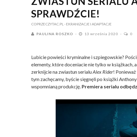
ZWIASTUN SERIALU A
SPRAWDŹCIE!
COPRZECZYTAC.PL
- EKRANIZACJE I ADAPTACJE
PAULINA ROSZKO
13 września 2020
0
Lubicie powieści kryminalne i szpiegowskie? Pościg
elementy, które doceniacie nie tylko w książkach, a
zerknijcie na zwiastun serialu
Alex Rider
! Ponieważ 
tym zachęcamy, byście sięgnęli po książki Anthon
wspomnianą produkcję.
Premiera serialu odbędz