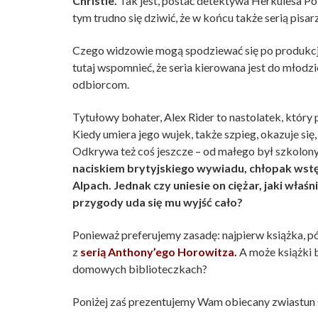
Christie.
Tak jest, postać detektywa Herkulesa Poi
tym trudno się dziwić, że w końcu także serią pisarz
Czego widzowie mogą spodziewać się po produkcji
tutaj wspomnieć, że seria kierowana jest do młodz
odbiorcom.
Tytułowy bohater, Alex Rider to nastolatek, który
Kiedy umiera jego wujek, także szpieg, okazuje się
Odkrywa też coś jeszcze – od małego był szkolony 
naciskiem brytyjskiego wywiadu, chłopak wstęp
Alpach. Jednak czy uniesie on ciężar, jaki właśn
przygody uda się mu wyjść cało?
Ponieważ preferujemy zasadę: najpierw książka, pó
z
serią Anthony’ego Horowitza.
A może książki b
domowych biblioteczkach?
Poniżej zaś prezentujemy Wam obiecany zwiastun 