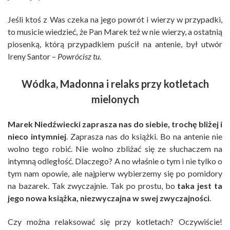
Jeśli ktoś z Was czeka na jego powrót i wierzy w przypadki,
to musicie wiedzieć, że Pan Marek też w nie wierzy, a ostatnią
piosenką, którą przypadkiem puścił na antenie, był utwór
Ireny Santor –
Powrócisz tu
.
Wódka, Madonna i relaks przy kotletach
mielonych
Marek Niedźwiecki zaprasza nas do siebie, trochę bliżej i
nieco intymniej
. Zaprasza nas do książki. Bo na antenie nie
wolno tego robić. Nie wolno zbliżać się ze słuchaczem na
intymną odległość. Dlaczego? A no właśnie o tym i nie tylko o
tym nam opowie, ale najpierw wybierzemy się po pomidory
na bazarek. Tak zwyczajnie. Tak po prostu, bo
taka jest ta
jego nowa książka, niezwyczajna w swej zwyczajności
.
Czy można relaksować się przy kotletach? Oczywiście!