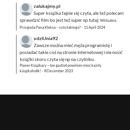
zalukajmy.pl
Super książka fajnie się czyta, ale też polecam
sprawdzić film bo jest też super np tutaj:
Wirtualna
Przygoda Pana Kleksa – co to takiego?
·
15 April 2024
xdziUnia92
Zawsze można mieć męża programistę i
posiadać takie coś na stronie internetowej i nie nosić
książki skoro czyta się np na czytniku.
Planer Książkary – ten gadżet powinien mieć każdy
książkoholik!
·
8 December 2023