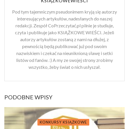
KSIĄŻKOWEWIEŚCI
Pod tym tajemniczym pseudonimem kryją się autorzy
interesujących artykułów, nadesłanych do naszej
redakcji. Zespół CoPrzeczytać.pl pilnie je studiuje,
czyta i publikuje jako KSIĄŻKOWE WIEŚCI. Jeżeli
autorzy artykułów zostaną z nami na dłużej, z
pewnością będą publikować już pod swoim
nazwiskiem i czekać na nieuniknioną sławę i setki
listów od fanów. :) A my ze swojej strony zrobimy
wszystko, żeby świat o nich usłyszał.
PODOBNE WPISY
KONKURSY KSIĄŻKOWE