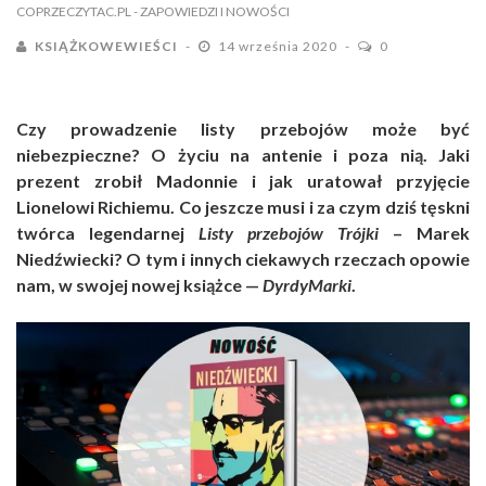
COPRZECZYTAC.PL
- ZAPOWIEDZI I NOWOŚCI
KSIĄŻKOWEWIEŚCI
14 września 2020
0
Czy prowadzenie listy przebojów może być
niebezpieczne? O życiu na antenie i poza nią. Jaki
prezent zrobił Madonnie i jak uratował przyjęcie
Lionelowi Richiemu. Co jeszcze musi i za czym dziś tęskni
twórca legendarnej
Listy przebojów Trójki
– Marek
Niedźwiecki? O tym i innych ciekawych rzeczach opowie
nam, w swojej nowej książce —
DyrdyMarki
.