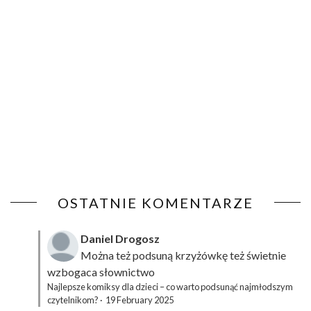
OSTATNIE KOMENTARZE
Daniel Drogosz
Można też podsuną
krzyżówkę
też świetnie
wzbogaca słownictwo
Najlepsze komiksy dla dzieci – co warto podsunąć najmłodszym
czytelnikom?
·
19 February 2025