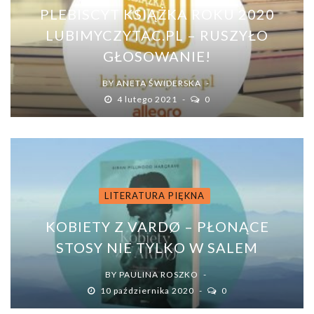
PLEBISCYT KSIĄŻKA ROKU 2020
LUBIMYCZYTAC.PL – RUSZYŁO
GŁOSOWANIE!
BY
ANETA ŚWIDERSKA
4 lutego 2021
0
LITERATURA PIĘKNA
KOBIETY Z VARDØ – PŁONĄCE
STOSY NIE TYLKO W SALEM
BY
PAULINA ROSZKO
10 października 2020
0