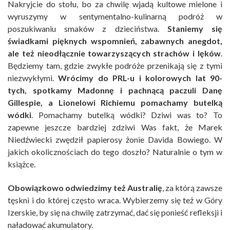
Nakryjcie do stołu, bo za chwilę wjadą kultowe mielone i
wyruszymy w sentymentalno-kulinarną podróż w
poszukiwaniu smaków z dzieciństwa.
Staniemy się
świadkami pięknych wspomnień, zabawnych anegdot,
ale też nieodłącznie towarzyszących strachów i lęków
.
Będziemy tam, gdzie zwykłe podróże przenikają się z tymi
niezwykłymi.
Wrócimy do PRL-u i kolorowych lat 90-
tych, spotkamy Madonnę i pachnącą paczuli Danę
Gillespie, a Lionelowi Richiemu pomachamy butelką
wódki
. Pomachamy butelką wódki? Dziwi was to? To
zapewne jeszcze bardziej zdziwi Was fakt, że Marek
Niedźwiecki zwędził papierosy żonie Davida Bowiego. W
jakich okolicznościach do tego doszło? Naturalnie o tym w
książce.
Obowiązkowo odwiedzimy też Australię
, za którą zawsze
tęskni i do której często wraca. Wybierzemy się też w Góry
Izerskie, by się na chwilę zatrzymać, dać się ponieść refleksji i
naładować akumulatory.