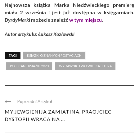
Najnowsza książka Marka Niedźwieckiego premierę
miała 2 września i jest już dostępna w księgarniach.
DyrdyMarki
możecie znaleźć
w tym miejscu
.
Autor artykułu: Łukasz Kozłowski
TAGI
KSIĄŻKI O ZNANYCH POSTACIACH
POLECANE KSIĄŻKI 2020
WYDAWNICTWO WIELKA LITERA
Poprzedni Artykuł
MY JEWGIENIJA ZAMIATINA. PRAOJCIEC
DYSTOPII WRACA NA ...