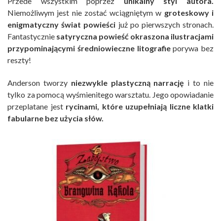
Przede wszystkim poprzez
unikalny styl autora.
Niemożliwym jest nie zostać wciągniętym w
groteskowy i
enigmatyczny świat powieści
już po pierwszych stronach.
Fantastycznie
satyryczna
powieść okraszona ilustracjami
przypominającymi średniowieczne litografie
porywa bez
reszty!
Anderson tworzy
niezwykle plastyczną narrację
i to nie
tylko za pomocą wyśmienitego warsztatu. Jego opowiadanie
przeplatane jest
rycinami, które uzupełniają liczne klatki
fabularne bez użycia słów.