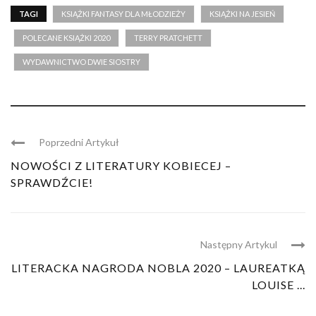
TAGI
KSIĄŻKI FANTASY DLA MŁODZIEŻY
KSIĄŻKI NA JESIEŃ
POLECANE KSIĄŻKI 2020
TERRY PRATCHETT
WYDAWNICTWO DWIE SIOSTRY
Poprzedni Artykuł
NOWOŚCI Z LITERATURY KOBIECEJ –
SPRAWDŹCIE!
Następny Artykul
LITERACKA NAGRODA NOBLA 2020 – LAUREATKĄ
LOUISE ...