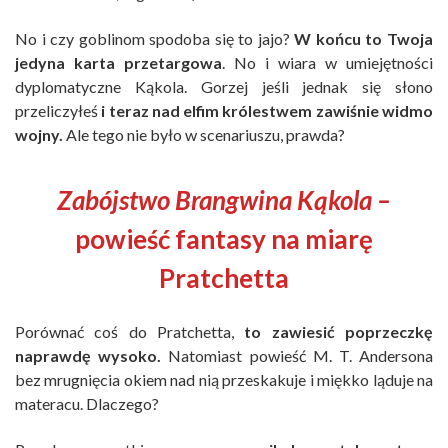
No i czy goblinom spodoba się to jajo?
W końcu to Twoja
jedyna karta przetargowa
. No i wiara w umiejętności
dyplomatyczne Kąkola. Gorzej jeśli jednak się słono
przeliczyłeś
i teraz nad elfim królestwem zawiśnie widmo
wojny.
Ale tego nie było w scenariuszu, prawda?
Zabójstwo Brangwina Kąkola –
powieść
fantasy na miarę
Pratchetta
Porównać coś do Pratchetta,
to zawiesić poprzeczkę
naprawdę wysoko.
Natomiast powieść M. T. Andersona
bez mrugnięcia okiem nad nią przeskakuje i miękko ląduje na
materacu. Dlaczego?