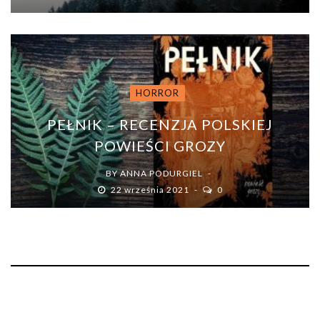
HORROR
PEŁNIK – RECENZJA POLSKIEJ
POWIEŚCI GROZY
BY
ANNA PODURGIEL
22 września 2021
0