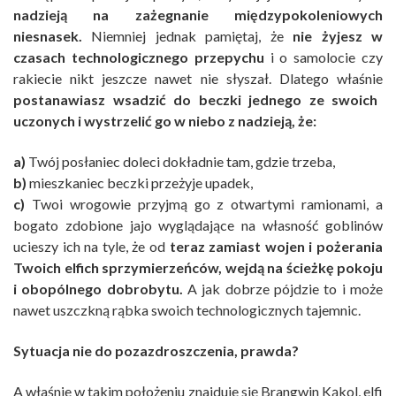
nadzieją na zażegnanie międzypokoleniowych
niesnasek.
Niemniej jednak pamiętaj, że
nie żyjesz w
czasach technologicznego przepychu
i o samolocie czy
rakiecie nikt jeszcze nawet nie słyszał. Dlatego właśnie
postanawiasz wsadzić do beczki jednego ze swoich
uczonych i wystrzelić go w niebo z nadzieją, że:
a)
Twój posłaniec doleci dokładnie tam, gdzie trzeba,
b)
mieszkaniec beczki przeżyje upadek,
c)
Twoi wrogowie przyjmą go z otwartymi ramionami, a
bogato zdobione jajo wyglądające na własność goblinów
ucieszy ich na tyle, że od
teraz zamiast wojen i pożerania
Twoich elfich sprzymierzeńców, wejdą na ścieżkę pokoju
i obopólnego dobrobytu.
A jak dobrze pójdzie to i może
nawet uszczkną rąbka swoich technologicznych tajemnic.
Sytuacja nie do pozazdroszczenia, prawda?
A właśnie w takim położeniu znajduje się Brangwin Kąkol, elfi