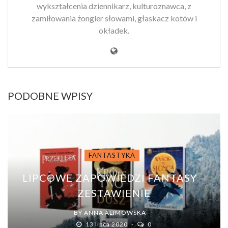
wykształcenia dziennikarz, kulturoznawca, z
zamiłowania żongler słowami, głaskacz kotów i
okładek.
PODOBNE WPISY
FANTASTYKA
LIPCOWE ZAPOWIEDZI FANTASY –
ZESTAWIENIE
BY
ANNA ALIMOWSKA
13 lipca 2020
0