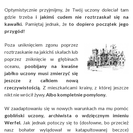
Optymistycznie przyjmijmy, że Twój uczony doleciał tam
gdzie trzeba
i jakimś cudem nie roztrzaskał się na
kawałki.
Pamiętaj jednak, że
to dopiero początek jego
przygód!
Poza uniknięciem zgonu poprzez
roztrzaskanie na jakichś skałach lub
poprzez zniknięcie w głębinach
oceanu,
poobijany na kwaśne
jabłko uczony musi zmierzyć się
jeszcze z całkiem nową
rzeczywistością.
Z mieszkańcami krainy, z której jeszcze
nikt nie wrócił żywy.
Albo kompletnie pomylony.
W zaadaptowaniu się w nowych warunkach ma mu pomóc
gobliński uczony, archiwista o wdzięcznym imieniu
Werfel.
Jak jednak potoczy się to (dosłowne, bo przecież
nasz bohater wylądował w katapultowanej beczce)