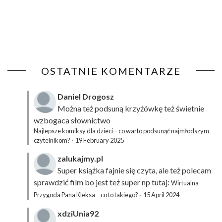
OSTATNIE KOMENTARZE
Daniel Drogosz
Można też podsuną
krzyżówkę
też świetnie
wzbogaca słownictwo
Najlepsze komiksy dla dzieci – co warto podsunąć najmłodszym
czytelnikom?
·
19 February 2025
zalukajmy.pl
Super książka fajnie się czyta, ale też polecam
sprawdzić film bo jest też super np tutaj:
Wirtualna
Przygoda Pana Kleksa – co to takiego?
·
15 April 2024
xdziUnia92