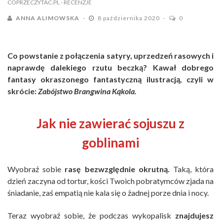
COPRZECZYTAC.PL
- RECENZJE
ANNA ALIMOWSKA
8 października 2020
0
Co powstanie z połączenia satyry, uprzedzeń rasowych i
naprawdę dalekiego rzutu beczką? Kawał dobrego
fantasy okraszonego fantastyczną ilustracją, czyli w
skrócie:
Zabójstwo Brangwina Kąkola.
Jak nie zawierać sojuszu z
goblinami
Wyobraź sobie
rasę bezwzględnie okrutną.
Taką, która
dzień zaczyna od tortur, kości Twoich pobratymców zjada na
śniadanie, zaś empatią nie kala się o żadnej porze dnia i nocy.
Teraz wyobraź sobie, że podczas wykopalisk
znajdujesz