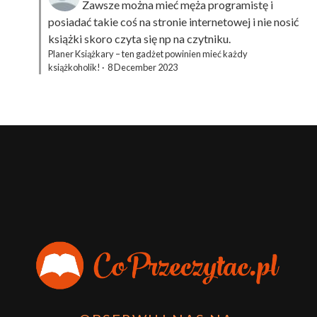
Zawsze można mieć męża programistę i
posiadać takie coś na stronie internetowej i nie nosić
książki skoro czyta się np na czytniku.
Planer Książkary – ten gadżet powinien mieć każdy
książkoholik!
·
8 December 2023