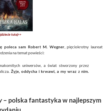
jdziecie tutaj>>
żkę poleca sam Robert M. Wegner
, pięciokrotny laureat
edzenia na temat powieści:
znakomitych uniwersów, a świat stworzony przez
alicza.
Żyje, oddycha i krwawi, a my wraz z nim.
y
– polska fantastyka w najlepszym
ydaniu