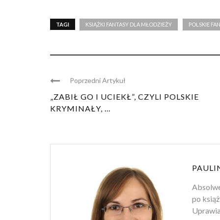
TAGI
KSIĄŻKI FANTASY DLA MŁODZIEŻY
POLSKIE FA
Poprzedni Artykuł
„ZABIŁ GO I UCIEKŁ”, CZYLI POLSKIE
KRYMINAŁY, ...
PAULI
Absolwen
po książ
Uprawiam