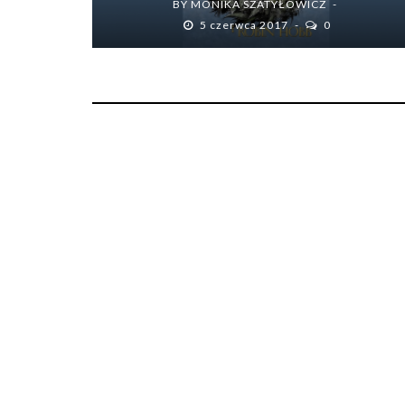
BY
MONIKA SZATYŁOWICZ
5 czerwca 2017
0