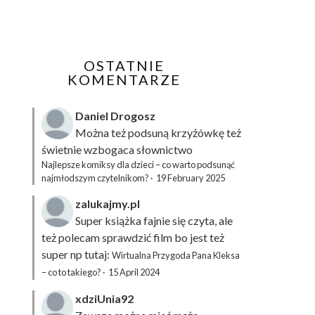
OSTATNIE
KOMENTARZE
Daniel Drogosz
Można też podsuną
krzyżówkę
też
świetnie wzbogaca słownictwo
Najlepsze komiksy dla dzieci – co warto podsunąć
najmłodszym czytelnikom?
·
19 February 2025
zalukajmy.pl
Super książka fajnie się czyta, ale
też polecam sprawdzić film bo jest też
super np tutaj:
Wirtualna Przygoda Pana Kleksa
– co to takiego?
·
15 April 2024
xdziUnia92