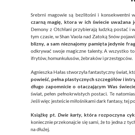
Srebrni magowie są bezlitośni i konsekwentni 
czarną magię, ktora w ich świecie uważana j
Demony z Otchłani przybierają ludzką postać i 
tym czasie, w Shan Vaola nad Zatoką Snów pojawi
blizny, a sam nieznajomy pamięta jedynie fra
odkrywać swoje magiczne talenty. A wszystko t
ifrytów, homunkulusów, żebraków i przestępców.
Agnieszka Hałas stworzyła fantastyczny świat, kt
powieść, pełna plastycznych szczegółów i intr
długo zapomnicie o otaczającym Was świecie
świat, pełen pełnokrwistych postaci. Te natomi
Jeśli więc jesteście miłośnikami dark fantasy, tej
Książkę pt.
Dwie karty
, która rozpoczyna cy
koniecznie przekonajcie się sami, że to jedna z ty
na dłużej.