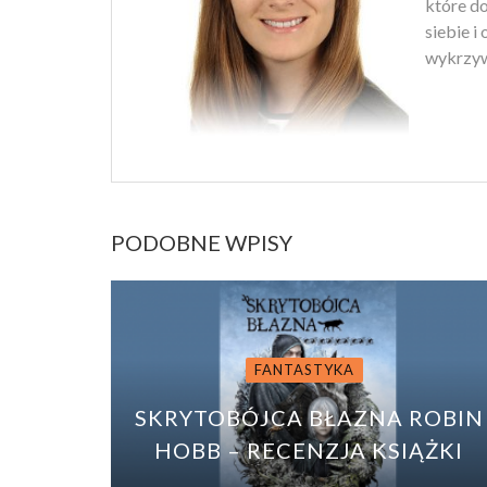
które d
siebie i
wykrzyw
PODOBNE WPISY
FANTASTYKA
SKRYTOBÓJCA BŁAZNA ROBIN
HOBB – RECENZJA KSIĄŻKI