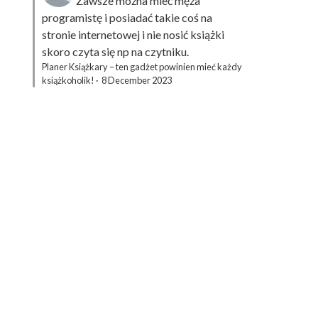
Zawsze można mieć męża
programistę i posiadać takie coś na
stronie internetowej i nie nosić książki
skoro czyta się np na czytniku.
Planer Książkary – ten gadżet powinien mieć każdy
książkoholik!
·
8 December 2023