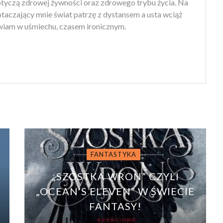
otyczą zdrowej żywności oraz zdrowego trybu życia. Na
 otaczający mnie świat patrzę z dystansem a usta wciąż
iam w uśmiechu, czasem ironicznym.
FANTASTYKA
„SZÓSTKA WRON” CZYLI
„OCEAN’S ELEVEN” W ŚWIECIE
FANTASY!