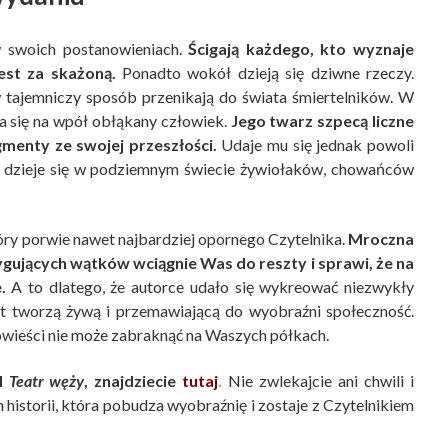
w swoich postanowieniach.
Ścigają każdego, kto wyznaje
est za skażoną.
Ponadto wokół dzieją się dziwne rzeczy.
w tajemniczy sposób przenikają do świata śmiertelników. W
a się na wpół obłąkany człowiek.
Jego twarz szpecą liczne
gmenty ze swojej przeszłości.
Udaje mu się jednak powoli
o dzieje się w podziemnym świecie żywiołaków, chowańców
óry porwie nawet najbardziej opornego Czytelnika.
Mroczna
ygujących wątków wciągnie Was do reszty i sprawi, że na
.
A to dlatego, że autorce udało się wykreować niezwykły
ast tworzą żywą i przemawiającą do wyobraźni społeczność.
 powieści nie może zabraknąć na Waszych półkach.
kl
Teatr węży
, znajdziecie
tutaj
.
Nie zwlekajcie ani chwili i
ch historii, która pobudza wyobraźnię i zostaje z Czytelnikiem