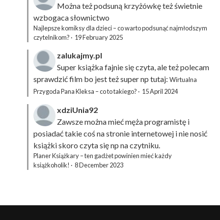
Można też podsuną
krzyżówkę
też świetnie
wzbogaca słownictwo
Najlepsze komiksy dla dzieci – co warto podsunąć najmłodszym
czytelnikom?
·
19 February 2025
zalukajmy.pl
Super książka fajnie się czyta, ale też polecam
sprawdzić film bo jest też super np tutaj:
Wirtualna
Przygoda Pana Kleksa – co to takiego?
·
15 April 2024
xdziUnia92
Zawsze można mieć męża programistę i
posiadać takie coś na stronie internetowej i nie nosić
książki skoro czyta się np na czytniku.
Planer Książkary – ten gadżet powinien mieć każdy
książkoholik!
·
8 December 2023