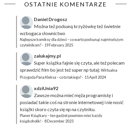
OSTATNIE KOMENTARZE
Daniel Drogosz
Można też podsuną
krzyżówkę
też świetnie
wzbogaca słownictwo
Najlepsze komiksy dla dzieci – co warto podsunąć najmłodszym
czytelnikom?
·
19 February 2025
zalukajmy.pl
Super książka fajnie się czyta, ale też polecam
sprawdzić film bo jest też super np tutaj:
Wirtualna
Przygoda Pana Kleksa – co to takiego?
·
15 April 2024
xdziUnia92
Zawsze można mieć męża programistę i
posiadać takie coś na stronie internetowej i nie nosić
książki skoro czyta się np na czytniku.
Planer Książkary – ten gadżet powinien mieć każdy
książkoholik!
·
8 December 2023