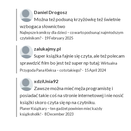
Daniel Drogosz
Można też podsuną
krzyżówkę
też świetnie
wzbogaca słownictwo
Najlepsze komiksy dla dzieci – co warto podsunąć najmłodszym
czytelnikom?
·
19 February 2025
zalukajmy.pl
Super książka fajnie się czyta, ale też polecam
sprawdzić film bo jest też super np tutaj:
Wirtualna
Przygoda Pana Kleksa – co to takiego?
·
15 April 2024
xdziUnia92
Zawsze można mieć męża programistę i
posiadać takie coś na stronie internetowej i nie nosić
książki skoro czyta się np na czytniku.
Planer Książkary – ten gadżet powinien mieć każdy
książkoholik!
·
8 December 2023