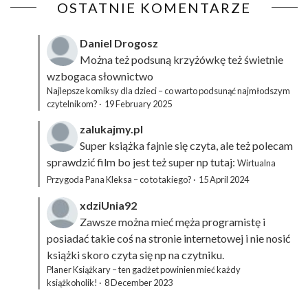
OSTATNIE KOMENTARZE
Daniel Drogosz
Można też podsuną
krzyżówkę
też świetnie
wzbogaca słownictwo
Najlepsze komiksy dla dzieci – co warto podsunąć najmłodszym
czytelnikom?
·
19 February 2025
zalukajmy.pl
Super książka fajnie się czyta, ale też polecam
sprawdzić film bo jest też super np tutaj:
Wirtualna
Przygoda Pana Kleksa – co to takiego?
·
15 April 2024
xdziUnia92
Zawsze można mieć męża programistę i
posiadać takie coś na stronie internetowej i nie nosić
książki skoro czyta się np na czytniku.
Planer Książkary – ten gadżet powinien mieć każdy
książkoholik!
·
8 December 2023