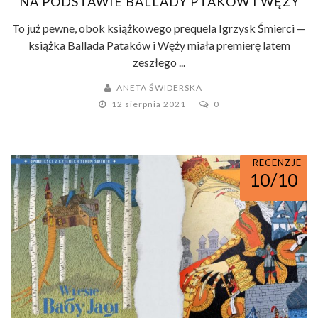
NA PODSTAWIE BALLADY PTAKÓW I WĘŻY
To już pewne, obok książkowego prequela Igrzysk Śmierci —
książka Ballada Pataków i Węży miała premierę latem
zeszłego ...
ANETA ŚWIDERSKA
12 sierpnia 2021
0
RECENZJE
10/10